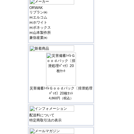
ORWAK
リブラン㈱
㈱エルコム
㈱ホワイト
㈱ボネックス
㈱山本製作所
兼弥産業㈱
災害備蓄ﾄｲﾚＧｏｏｄパック〔排泄処理
ﾊﾟｯｸ〕20枚ｾｯﾄ
4,860円（税込）
配送料について
特定商取引法の表示