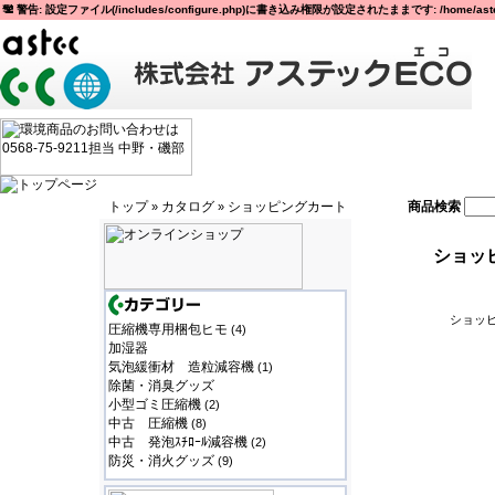
警告: 設定ファイル(/includes/configure.php)に書き込み権限が設定されたままです: /home/astec
トップ
カタログ
ショッピングカート
商品検索
»
»
ショッ
ショッピ
圧縮機専用梱包ヒモ
(4)
加湿器
気泡緩衝材 造粒減容機
(1)
除菌・消臭グッズ
小型ゴミ圧縮機
(2)
中古 圧縮機
(8)
中古 発泡ｽﾁﾛｰﾙ減容機
(2)
防災・消火グッズ
(9)