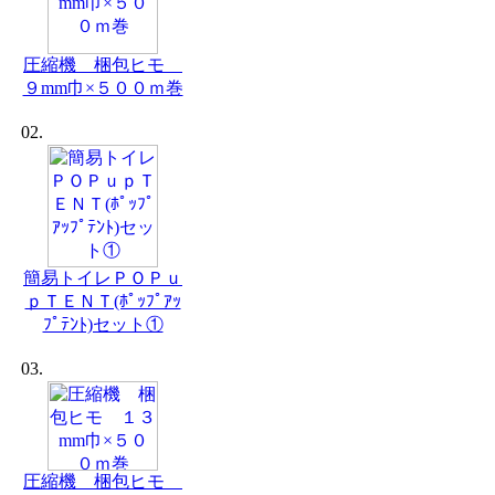
圧縮機 梱包ヒモ
９mm巾×５００ｍ巻
02.
簡易トイレＰＯＰｕ
ｐＴＥＮＴ(ﾎﾟｯﾌﾟｱｯ
ﾌﾟﾃﾝﾄ)セット①
03.
圧縮機 梱包ヒモ