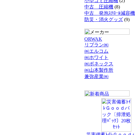
小型ゴミ圧縮機
(2)
中古 圧縮機
(8)
中古 発泡ｽﾁﾛｰﾙ減容機
防災・消火グッズ
(9)
ORWAK
リブラン㈱
㈱エルコム
㈱ホワイト
㈱ボネックス
㈱山本製作所
兼弥産業㈱
災害備蓄ﾄｲﾚＧｏｏｄ