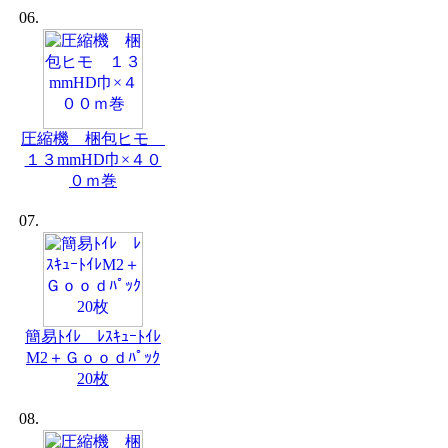
06.
圧縮機 梱包ヒモ
１３mmHD巾×４０
０ｍ巻
07.
簡易ﾄｲﾚ ﾚｽｷｭｰﾄｲﾚ
M2＋Ｇｏｏｄﾊﾟｯｸ
20枚
08.