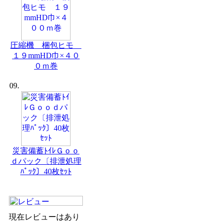
圧縮機 梱包ヒモ
１９mmHD巾×４０
０ｍ巻
09.
災害備蓄ﾄｲﾚＧｏｏ
ｄパック〔排泄処理
ﾊﾟｯｸ〕40枚ｾｯﾄ
現在レビューはあり