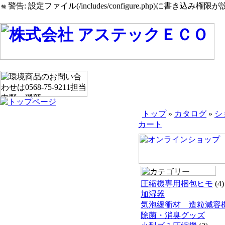
警告: 設定ファイル(/includes/configure.php)に書き込み権限が設
トップ
»
カタログ
»
シ
カート
圧縮機専用梱包ヒモ
(4)
加湿器
気泡緩衝材 造粒減容
除菌・消臭グッズ