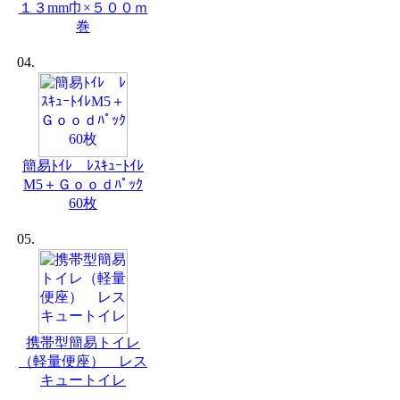
１３mm巾×５００ｍ
巻
04.
簡易ﾄｲﾚ ﾚｽｷｭｰﾄｲﾚ
M5＋Ｇｏｏｄﾊﾟｯｸ
60枚
05.
携帯型簡易トイレ
（軽量便座） レス
キュートイレ