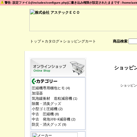
警告: 設定ファイル(/includes/configure.php)に書き込み権限が設定されたままです: /home/astec
トップ
カタログ
ショッピングカート
商品検索
»
»
ショッピ
ショッピン
圧縮機専用梱包ヒモ
(4)
加湿器
気泡緩衝材 造粒減容機
(1)
除菌・消臭グッズ
小型ゴミ圧縮機
(2)
中古 圧縮機
(8)
中古 発泡ｽﾁﾛｰﾙ減容機
(2)
防災・消火グッズ
(9)