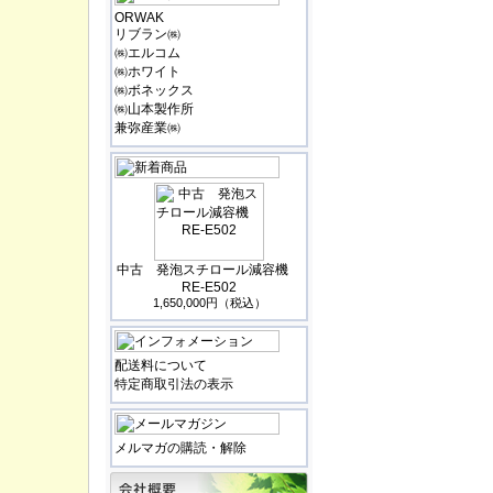
ORWAK
リブラン㈱
㈱エルコム
㈱ホワイト
㈱ボネックス
㈱山本製作所
兼弥産業㈱
中古 発泡スチロール減容機
RE-E502
1,650,000円（税込）
配送料について
特定商取引法の表示
メルマガの購読・解除