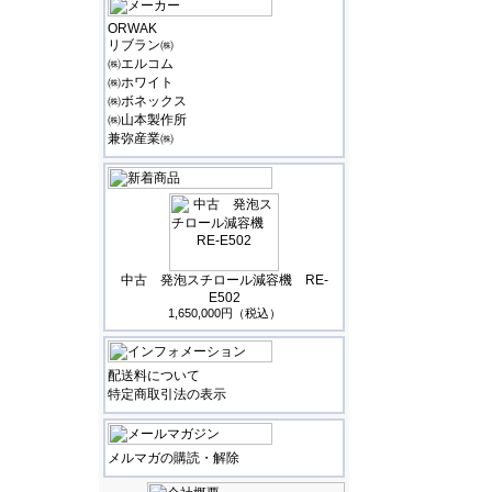
ORWAK
リブラン㈱
㈱エルコム
㈱ホワイト
㈱ボネックス
㈱山本製作所
兼弥産業㈱
中古 発泡スチロール減容機 RE-
E502
1,650,000円（税込）
配送料について
特定商取引法の表示
メルマガの購読・解除