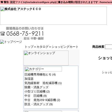
警告: 設定ファイル(/includes/configure.php)に書き込み権限が設定されたままです: /home/astec
トップ
カタログ
ショッピングカート
商品検索
»
»
ショッ
ショッピ
圧縮機専用梱包ヒモ
(4)
加湿器
気泡緩衝材 造粒減容機
(1)
除菌・消臭グッズ
小型ゴミ圧縮機
(2)
中古 圧縮機
(8)
中古 発泡ｽﾁﾛｰﾙ減容機
(2)
防災・消火グッズ
(9)