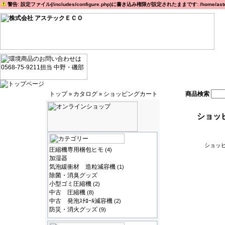
警告: 設定ファイル(/includes/configure.php)に書き込み権限が設定されたままです: /home/astec
トップ
カタログ
ショッピングカート
商品検索
»
»
ショッ
ショッピ
圧縮機専用梱包ヒモ
(4)
加湿器
気泡緩衝材 造粒減容機
(1)
除菌・消臭グッズ
小型ゴミ圧縮機
(2)
中古 圧縮機
(8)
中古 発泡ｽﾁﾛｰﾙ減容機
(2)
防災・消火グッズ
(9)