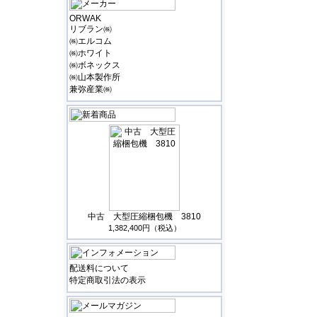
ORWAK
リブラン㈱
㈱エルコム
㈱ホワイト
㈱ボネックス
㈱山本製作所
兼弥産業㈱
中古 大型圧縮梱包機 3810
1,382,400円（税込）
配送料について
特定商取引法の表示