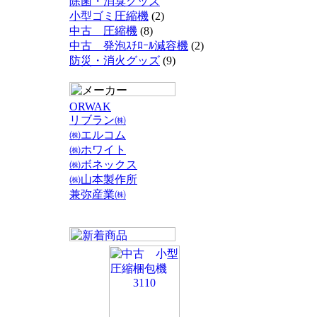
除菌・消臭グッズ
小型ゴミ圧縮機
(2)
中古 圧縮機
(8)
中古 発泡ｽﾁﾛｰﾙ減容機
(2)
防災・消火グッズ
(9)
ORWAK
リブラン㈱
㈱エルコム
㈱ホワイト
㈱ボネックス
㈱山本製作所
兼弥産業㈱