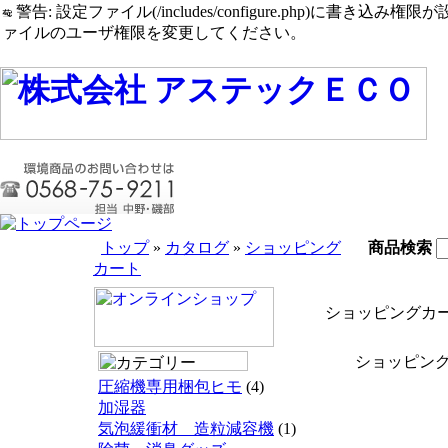
警告: 設定ファイル(/includes/configure.php)に書き込み権限が設定されたまま
ァイルのユーザ権限を変更してください。
トップ
»
カタログ
»
ショッピング
商品検索
カート
ショッピングカ
ショッピング
圧縮機専用梱包ヒモ
(4)
加湿器
気泡緩衝材 造粒減容機
(1)