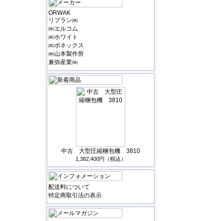
ORWAK
リブラン㈱
㈱エルコム
㈱ホワイト
㈱ボネックス
㈱山本製作所
兼弥産業㈱
中古 大型圧縮梱包機 3810
1,382,400円（税込）
配送料について
特定商取引法の表示