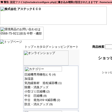
警告: 設定ファイル(/includes/configure.php)に書き込み権限が設定されたままです: /home/astec
トップ
カタログ
ショッピングカート
商品検索
»
»
ショッ
ショッピ
圧縮機専用梱包ヒモ
(4)
加湿器
気泡緩衝材 造粒減容機
(1)
除菌・消臭グッズ
小型ゴミ圧縮機
(2)
中古 圧縮機
(8)
中古 発泡ｽﾁﾛｰﾙ減容機
(2)
防災・消火グッズ
(9)