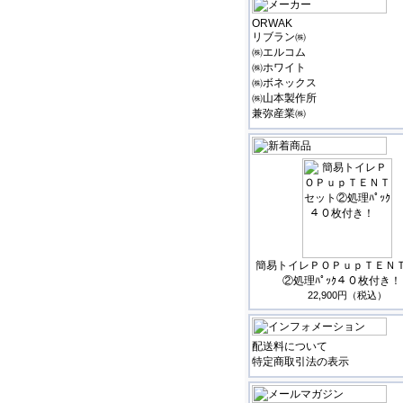
ORWAK
リブラン㈱
㈱エルコム
㈱ホワイト
㈱ボネックス
㈱山本製作所
兼弥産業㈱
簡易トイレＰＯＰｕｐＴＥＮ
②処理ﾊﾟｯｸ４０枚付き
22,900円（税込）
配送料について
特定商取引法の表示