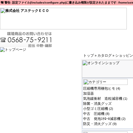
警告: 設定ファイル(/includes/configure.php)に書き込み権限が設定されたままです: /home/astec
トップ
カタログ
ショッピン
»
»
圧縮機専用梱包ヒモ
(4)
加湿器
気泡緩衝材 造粒減容機
(1)
除菌・消臭グッズ
小型ゴミ圧縮機
(2)
中古 圧縮機
(8)
中古 発泡ｽﾁﾛｰﾙ減容機
(2)
防災・消火グッズ
(9)