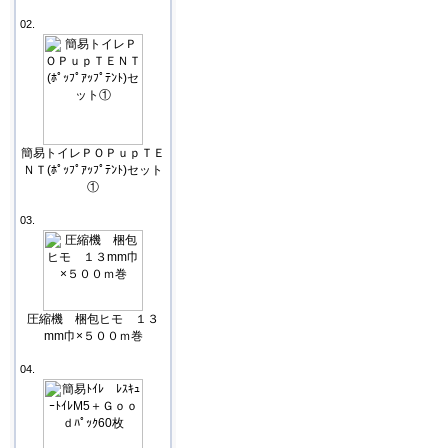
02.
簡易トイレＰＯＰｕｐＴＥ
ＮＴ(ﾎﾟｯﾌﾟｱｯﾌﾟﾃﾝﾄ)セット
①
03.
圧縮機 梱包ヒモ １３
mm巾×５００ｍ巻
04.