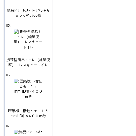
簡易ﾄｲﾚ ﾚｽｷｭｰﾄｲﾚM5＋Ｇ
ｏｏｄﾊﾟｯｸ60枚
05.
携帯型簡易トイレ（軽量便
座） レスキュートイレ
06.
圧縮機 梱包ヒモ １３
mmHD巾×４００ｍ巻
07.