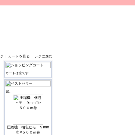
ジ
カートを見る
レジに進む
|
|
カートは空です...
01.
圧縮機 梱包ヒモ ９mm
巾×５００ｍ巻