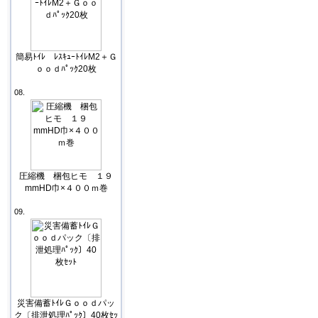
簡易ﾄｲﾚ ﾚｽｷｭｰﾄｲﾚM2＋Ｇ
ｏｏｄﾊﾟｯｸ20枚
08.
圧縮機 梱包ヒモ １９
mmHD巾×４００ｍ巻
09.
災害備蓄ﾄｲﾚＧｏｏｄパッ
ク〔排泄処理ﾊﾟｯｸ〕40枚ｾｯ