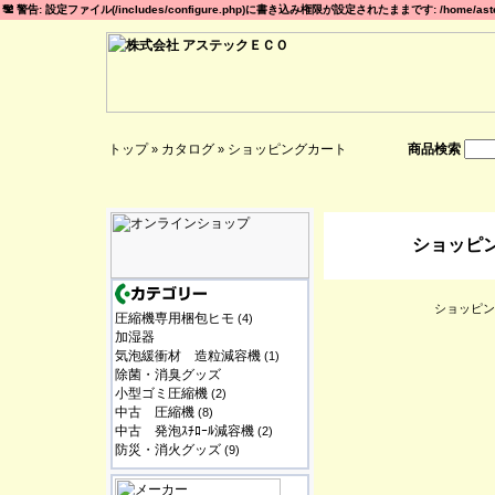
警告: 設定ファイル(/includes/configure.php)に書き込み権限が設定されたままです: /home/astec
トップ
カタログ
ショッピングカート
商品検索
»
»
ショッピ
ショッピン
圧縮機専用梱包ヒモ
(4)
加湿器
気泡緩衝材 造粒減容機
(1)
除菌・消臭グッズ
小型ゴミ圧縮機
(2)
中古 圧縮機
(8)
中古 発泡ｽﾁﾛｰﾙ減容機
(2)
防災・消火グッズ
(9)