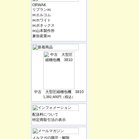
ORWAK
リブラン㈱
㈱エルコム
㈱ホワイト
㈱ボネックス
㈱山本製作所
兼弥産業㈱
中古 大型圧縮梱包機 3810
1,382,400円（税込）
配送料について
特定商取引法の表示
メルマガの購読・解除