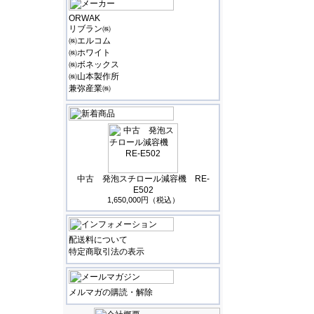
ORWAK
リブラン㈱
㈱エルコム
㈱ホワイト
㈱ボネックス
㈱山本製作所
兼弥産業㈱
中古 発泡スチロール減容機 RE-
E502
1,650,000円（税込）
配送料について
特定商取引法の表示
メルマガの購読・解除