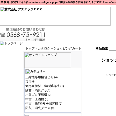
警告: 設定ファイル(/includes/configure.php)に書き込み権限が設定されたままです: /home/astec
トップ
カタログ
ショッピングカート
商品検索
»
»
ショッ
ショッピ
圧縮機専用梱包ヒモ
(4)
加湿器
気泡緩衝材 造粒減容機
(1)
除菌・消臭グッズ
小型ゴミ圧縮機
(2)
中古 圧縮機
(8)
中古 発泡ｽﾁﾛｰﾙ減容機
(2)
防災・消火グッズ
(9)