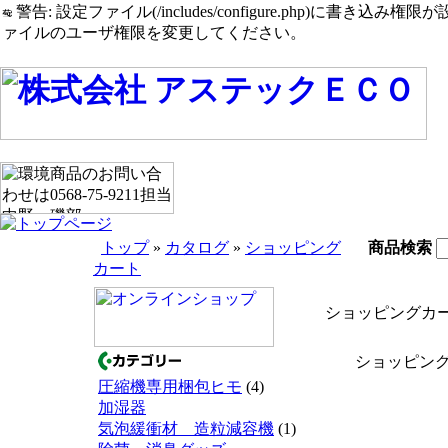
警告: 設定ファイル(/includes/configure.php)に書き込み権限が設定されたまま
ァイルのユーザ権限を変更してください。
トップ
»
カタログ
»
ショッピング
商品検索
カート
ショッピングカ
ショッピング
圧縮機専用梱包ヒモ
(4)
加湿器
気泡緩衝材 造粒減容機
(1)