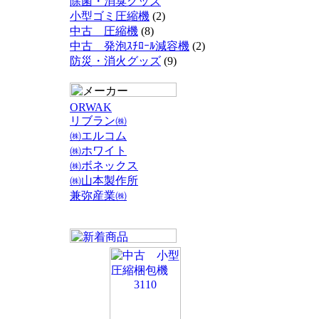
除菌・消臭グッズ
小型ゴミ圧縮機
(2)
中古 圧縮機
(8)
中古 発泡ｽﾁﾛｰﾙ減容機
(2)
防災・消火グッズ
(9)
ORWAK
リブラン㈱
㈱エルコム
㈱ホワイト
㈱ボネックス
㈱山本製作所
兼弥産業㈱