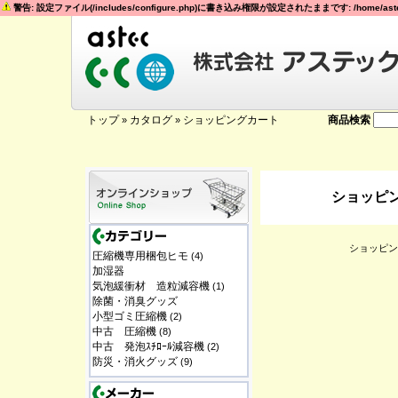
警告: 設定ファイル(/includes/configure.php)に書き込み権限が設定されたままです: /home/astec
トップ
カタログ
ショッピングカート
商品検索
»
»
ショッピ
ショッピン
圧縮機専用梱包ヒモ
(4)
加湿器
気泡緩衝材 造粒減容機
(1)
除菌・消臭グッズ
小型ゴミ圧縮機
(2)
中古 圧縮機
(8)
中古 発泡ｽﾁﾛｰﾙ減容機
(2)
防災・消火グッズ
(9)