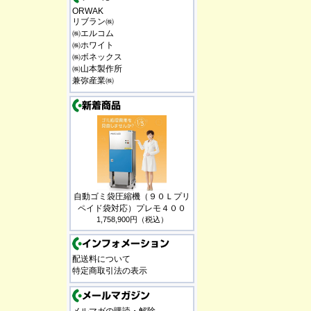
ORWAK
リブラン㈱
㈱エルコム
㈱ホワイト
㈱ボネックス
㈱山本製作所
兼弥産業㈱
自動ゴミ袋圧縮機（９０Ｌプリ
ペイド袋対応）プレモ４００
1,758,900円（税込）
配送料について
特定商取引法の表示