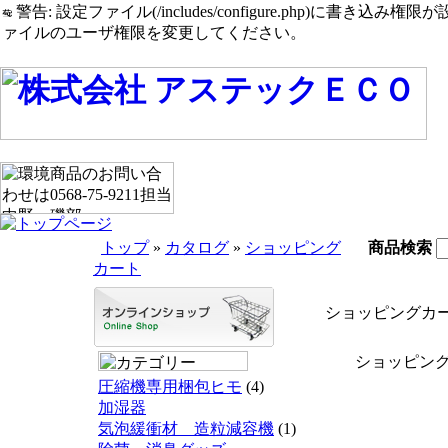
警告: 設定ファイル(/includes/configure.php)に書き込み権限が設定されたまま
ァイルのユーザ権限を変更してください。
トップ
»
カタログ
»
ショッピング
商品検索
カート
ショッピングカ
ショッピング
圧縮機専用梱包ヒモ
(4)
加湿器
気泡緩衝材 造粒減容機
(1)