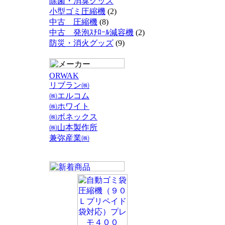
除菌・消臭グッズ
小型ゴミ圧縮機
(2)
中古 圧縮機
(8)
中古 発泡ｽﾁﾛｰﾙ減容機
(2)
防災・消火グッズ
(9)
ORWAK
リブラン㈱
㈱エルコム
㈱ホワイト
㈱ボネックス
㈱山本製作所
兼弥産業㈱