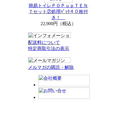
簡易トイレＰＯＰｕｐＴＥＮ
Ｔセット②処理ﾊﾟｯｸ４０枚付
き！
22,900円（税込）
配送料について
特定商取引法の表示
メルマガの購読・解除