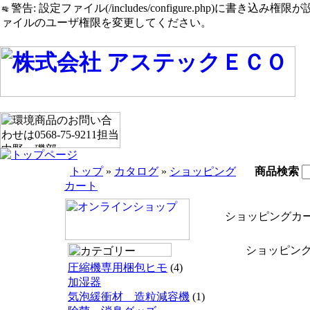
警告: 設定ファイル(/includes/configure.php)に書き込み権限が設定されたまま
ァイルのユーザ権限を変更してください。
トップ
»
カタログ
»
ショッピング
商品検索
カート
ショッピングカ
ショッピング
圧縮機専用梱包ヒモ
(4)
加湿器
気泡緩衝材 造粒減容機
(1)