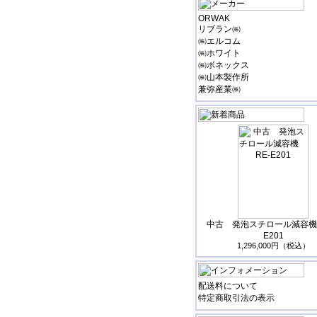
ORWAK
リブラン㈱
㈱エルコム
㈱ホワイト
㈱ボネックス
㈱山本製作所
兼弥産業㈱
中古 発泡スチロール減容機 
E201
1,296,000円（税込）
配送料について
特定商取引法の表示