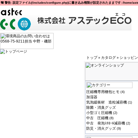
警告: 設定ファイル(/includes/configure.php)に書き込み権限が設定されたままです: /home/astec
トップ
カタログ
ショッピン
»
»
圧縮機専用梱包ヒモ
(4)
加湿器
気泡緩衝材 造粒減容機
(1)
除菌・消臭グッズ
小型ゴミ圧縮機
(2)
中古 圧縮機
(8)
中古 発泡ｽﾁﾛｰﾙ減容機
(2)
防災・消火グッズ
(9)