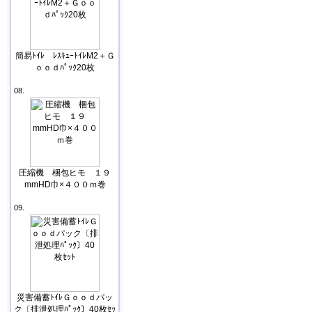
簡易ﾄｲﾚ ﾚｽｷｭｰﾄｲﾚM2＋Ｇ
ｏｏｄﾊﾟｯｸ20枚
08.
圧縮機 梱包ヒモ １９
mmHD巾×４００ｍ巻
09.
災害備蓄ﾄｲﾚＧｏｏｄパッ
ク〔排泄処理ﾊﾟｯｸ〕40枚ｾｯ