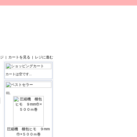
ジ
カートを見る
レジに進む
|
|
カートは空です...
01.
圧縮機 梱包ヒモ ９mm
巾×５００ｍ巻