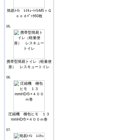
簡易ﾄｲﾚ ﾚｽｷｭｰﾄｲﾚM5＋Ｇ
ｏｏｄﾊﾟｯｸ60枚
05.
携帯型簡易トイレ（軽量便
座） レスキュートイレ
06.
圧縮機 梱包ヒモ １３
mmHD巾×４００ｍ巻
07.