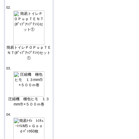
02.
簡易トイレＰＯＰｕｐＴＥ
ＮＴ(ﾎﾟｯﾌﾟｱｯﾌﾟﾃﾝﾄ)セット
①
03.
圧縮機 梱包ヒモ １３
mm巾×５００ｍ巻
04.