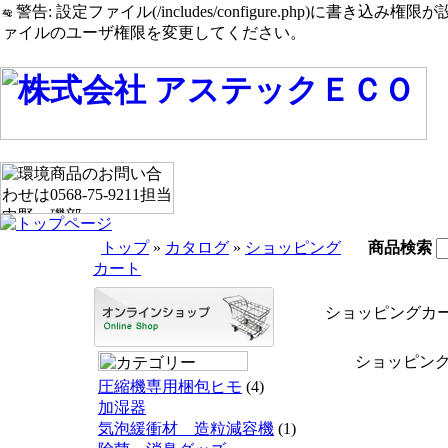
警告: 設定ファイル(/includes/configure.php)に書き込み権限が設定されたまま
ァイルのユーザ権限を変更してください。
トップ
»
カタログ
»
ショッピング
商品検索
カート
ショッピングカ
ショッピング
圧縮機専用梱包ヒモ
(4)
加湿器
気泡緩衝材 造粒減容機
(1)