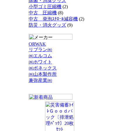
除菌・消臭グッズ
小型ゴミ圧縮機
(2)
中古 圧縮機
(8)
中古 発泡ｽﾁﾛｰﾙ減容機
(2)
防災・消火グッズ
(9)
ORWAK
リブラン㈱
㈱エルコム
㈱ホワイト
㈱ボネックス
㈱山本製作所
兼弥産業㈱