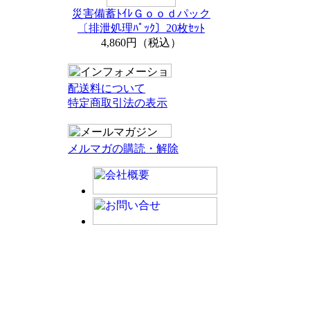
災害備蓄ﾄｲﾚＧｏｏｄパック
〔排泄処理ﾊﾟｯｸ〕20枚ｾｯﾄ
4,860円（税込）
配送料について
特定商取引法の表示
メルマガの購読・解除