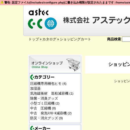
警告: 設定ファイル(/includes/configure.php)に書き込み権限が設定されたままです: /home/astec
トップ
カタログ
ショッピングカート
商品検索
»
»
ショッピ
ショッピン
圧縮機専用梱包ヒモ
(4)
加湿器
気泡緩衝材 造粒減容機
(1)
除菌・消臭グッズ
小型ゴミ圧縮機
(2)
中古 圧縮機
(8)
中古 発泡ｽﾁﾛｰﾙ減容機
(2)
防災・消火グッズ
(9)