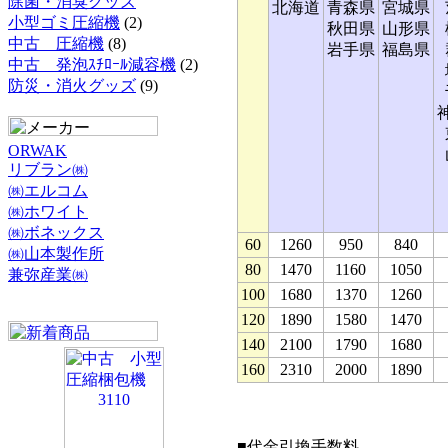
除菌・消臭グッズ
北海道
青森県
宮城県
小型ゴミ圧縮機
(2)
秋田県
山形県
中古 圧縮機
(8)
岩手県
福島県
中古 発泡ｽﾁﾛｰﾙ減容機
(2)
防災・消火グッズ
(9)
ORWAK
リブラン㈱
㈱エルコム
㈱ホワイト
㈱ボネックス
60
1260
950
840
㈱山本製作所
80
1470
1160
1050
兼弥産業㈱
100
1680
1370
1260
120
1890
1580
1470
140
2100
1790
1680
160
2310
2000
1890
■代金引換手数料