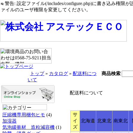
警告: 設定ファイル(/includes/configure.php)に書き込み権限が設定されたまま
ァイルのユーザ権限を変更してください。
トップ
»
カタログ
»
配送料につ
商品検索
いて
配送料について
サ
圧縮機専用梱包ヒモ
(4)
イ
北海道
北東北
南東北
加湿器
ズ
気泡緩衝材 造粒減容機
(1)