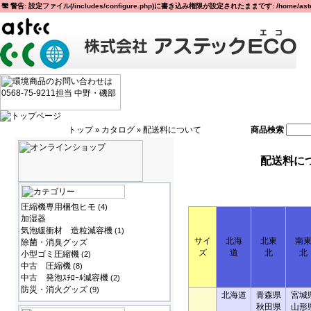
警告: 設定ファイル(/includes/configure.php)に書き込み権限が設定されたままです: /home/astec
トップ
カタログ
配送料について
商品検索
»
»
配送料に
圧縮機専用梱包ヒモ
(4)
加湿器
気泡緩衝材 造粒減容機
(1)
サイ
北海
北東
南
除菌・消臭グッズ
ズ
道
北
北
小型ゴミ圧縮機
(2)
中古 圧縮機
(8)
中古 発泡ｽﾁﾛｰﾙ減容機
(2)
防災・消火グッズ
(9)
北海道
青森県
宮城
秋田県
山形