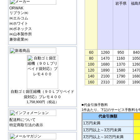
岩手県
福島
ORWAK
リブラン㈱
㈱エルコム
㈱ホワイト
㈱ボネックス
㈱山本製作所
兼弥産業㈱
60
1260
950
840
80
1470
1160
105
100
1680
1370
126
120
1890
1580
147
140
2100
1790
168
160
2310
2000
189
自動ゴミ袋圧縮機（９０Ｌプリペイド
袋対応）プレモ４００
1,758,900円（税込）
■代金引換手数料
1件あたり、下記のサービス手数料を
代金引換額
配送料について
1万円未満
特定商取引法の表示
1万円以上～3万円未満
3万円以上～10万円未満