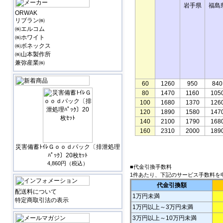
岩手県
福島
ORWAK
リブラン㈱
㈱エルコム
㈱ホワイト
㈱ボネックス
㈱山本製作所
兼弥産業㈱
60
1260
950
840
80
1470
1160
105
100
1680
1370
126
120
1890
1580
147
140
2100
1790
168
160
2310
2000
189
災害備蓄ﾄｲﾚＧｏｏｄパック〔排泄処理
ﾊﾟｯｸ〕20枚ｾｯﾄ
4,860円（税込）
■代金引換手数料
1件あたり、下記のサービス手数料を
代金引換額
配送料について
1万円未満
特定商取引法の表示
1万円以上～3万円未満
3万円以上～10万円未満