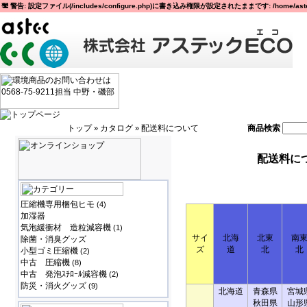
警告: 設定ファイル(/includes/configure.php)に書き込み権限が設定されたままです: /home/astec
トップ
カタログ
配送料について
商品検索
»
»
配送料に
圧縮機専用梱包ヒモ
(4)
加湿器
気泡緩衝材 造粒減容機
(1)
サイ
北海
北東
南
除菌・消臭グッズ
ズ
道
北
北
小型ゴミ圧縮機
(2)
中古 圧縮機
(8)
中古 発泡ｽﾁﾛｰﾙ減容機
(2)
防災・消火グッズ
(9)
北海道
青森県
宮城
秋田県
山形