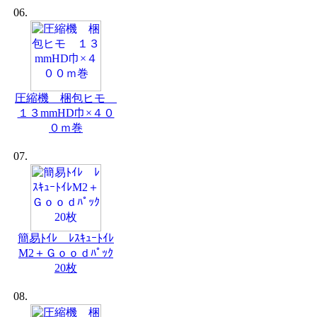
06.
圧縮機 梱包ヒモ
１３mmHD巾×４０
０ｍ巻
07.
簡易ﾄｲﾚ ﾚｽｷｭｰﾄｲﾚ
M2＋Ｇｏｏｄﾊﾟｯｸ
20枚
08.