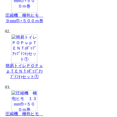
圧縮機 梱包ヒモ
９mm巾×５００ｍ巻
02.
簡易トイレＰＯＰｕ
ｐＴＥＮＴ(ﾎﾟｯﾌﾟｱｯ
ﾌﾟﾃﾝﾄ)セット①
03.
圧縮機 梱包ヒモ