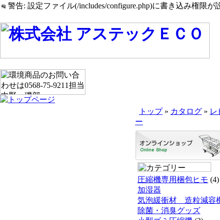
警告: 設定ファイル(/includes/configure.php)に書き込み権限が設
トップ
»
カタログ
»
レ
ー
圧縮機専用梱包ヒモ
(4)
加湿器
気泡緩衝材 造粒減容
除菌・消臭グッズ