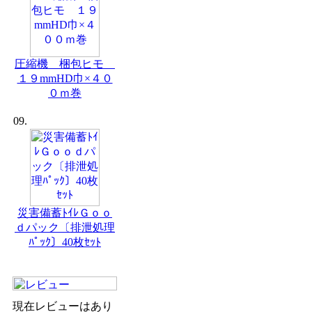
圧縮機 梱包ヒモ
１９mmHD巾×４０
０ｍ巻
09.
災害備蓄ﾄｲﾚＧｏｏ
ｄパック〔排泄処理
ﾊﾟｯｸ〕40枚ｾｯﾄ
現在レビューはあり