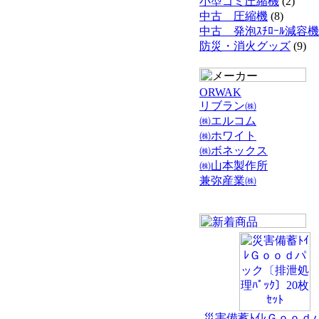
小型ゴミ圧縮機
(2)
中古 圧縮機
(8)
中古 発泡ｽﾁﾛｰﾙ減容機
防災・消火グッズ
(9)
ORWAK
リブラン㈱
㈱エルコム
㈱ホワイト
㈱ボネックス
㈱山本製作所
兼弥産業㈱
災害備蓄ﾄｲﾚＧｏｏｄ