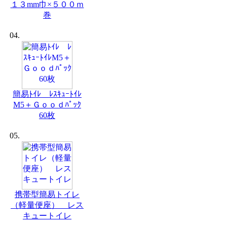
１３mm巾×５００ｍ
巻
04.
簡易ﾄｲﾚ ﾚｽｷｭｰﾄｲﾚ
M5＋Ｇｏｏｄﾊﾟｯｸ
60枚
05.
携帯型簡易トイレ
（軽量便座） レス
キュートイレ