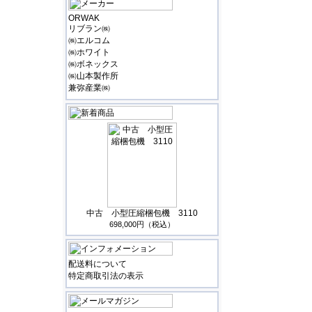
ORWAK
リブラン㈱
㈱エルコム
㈱ホワイト
㈱ボネックス
㈱山本製作所
兼弥産業㈱
中古 小型圧縮梱包機 3110
698,000円（税込）
配送料について
特定商取引法の表示