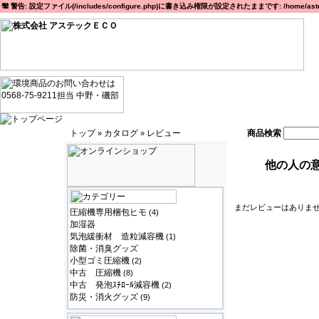
警告: 設定ファイル(/includes/configure.php)に書き込み権限が設定されたままです: /home/astec
トップ
カタログ
レビュー
商品検索
»
»
他の人の意
まだレビューはありません
圧縮機専用梱包ヒモ
(4)
加湿器
気泡緩衝材 造粒減容機
(1)
除菌・消臭グッズ
小型ゴミ圧縮機
(2)
中古 圧縮機
(8)
中古 発泡ｽﾁﾛｰﾙ減容機
(2)
防災・消火グッズ
(9)