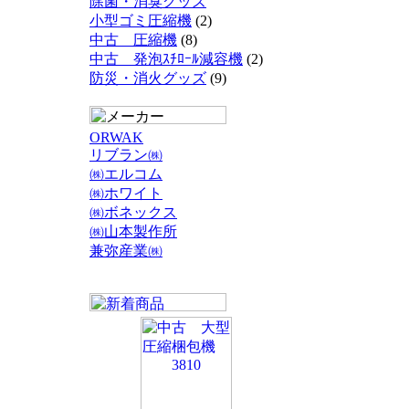
除菌・消臭グッズ
小型ゴミ圧縮機
(2)
中古 圧縮機
(8)
中古 発泡ｽﾁﾛｰﾙ減容機
(2)
防災・消火グッズ
(9)
ORWAK
リブラン㈱
㈱エルコム
㈱ホワイト
㈱ボネックス
㈱山本製作所
兼弥産業㈱