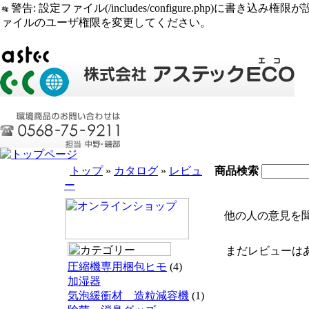
警告: 設定ファイル(/includes/configure.php)に書き込み権限が設定されたまま
ァイルのユーザ権限を変更してください。
トップ
»
カタログ
»
レビュ
商品検索
ー
他の人の意見を聞
まだレビューはあ
圧縮機専用梱包ヒモ
(4)
加湿器
気泡緩衝材 造粒減容機
(1)