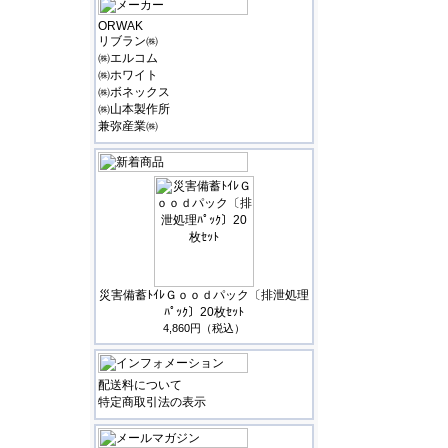
ORWAK
リブラン㈱
㈱エルコム
㈱ホワイト
㈱ボネックス
㈱山本製作所
兼弥産業㈱
災害備蓄ﾄｲﾚＧｏｏｄパック〔排泄処理
ﾊﾟｯｸ〕20枚ｾｯﾄ
4,860円（税込）
配送料について
特定商取引法の表示