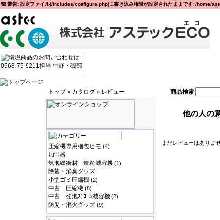
警告: 設定ファイル(/includes/configure.php)に書き込み権限が設定されたままです: /home/astec
トップ
カタログ
レビュー
商品検索
»
»
他の人の意
まだレビューはありません
圧縮機専用梱包ヒモ
(4)
加湿器
気泡緩衝材 造粒減容機
(1)
除菌・消臭グッズ
小型ゴミ圧縮機
(2)
中古 圧縮機
(8)
中古 発泡ｽﾁﾛｰﾙ減容機
(2)
防災・消火グッズ
(9)