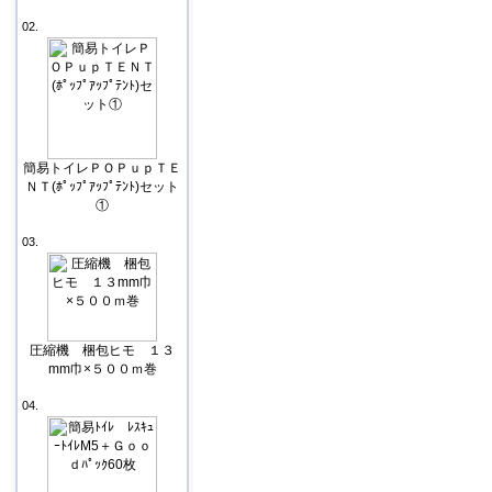
02.
簡易トイレＰＯＰｕｐＴＥ
ＮＴ(ﾎﾟｯﾌﾟｱｯﾌﾟﾃﾝﾄ)セット
①
03.
圧縮機 梱包ヒモ １３
mm巾×５００ｍ巻
04.