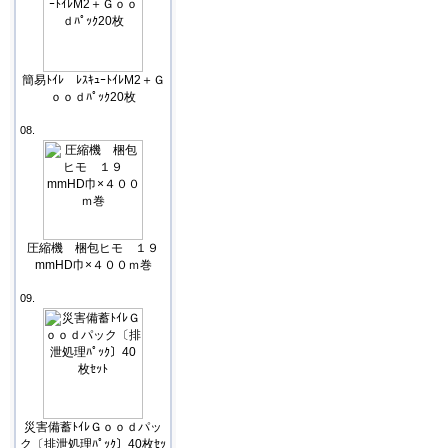
簡易ﾄｲﾚ ﾚｽｷｭｰﾄｲﾚM2＋Ｇ
ｏｏｄﾊﾟｯｸ20枚
08.
圧縮機 梱包ヒモ １９
mmHD巾×４００ｍ巻
09.
災害備蓄ﾄｲﾚＧｏｏｄパッ
ク〔排泄処理ﾊﾟｯｸ〕40枚ｾｯ