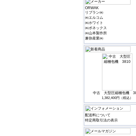
ORWAK
リブラン㈱
㈱エルコム
㈱ホワイト
㈱ボネックス
㈱山本製作所
兼弥産業㈱
中古 大型圧縮梱包機 38
1,382,400円（税込）
配送料について
特定商取引法の表示