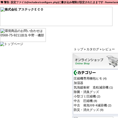
警告: 設定ファイル(/includes/configure.php)に書き込み権限が設定されたままです: /home/astec
トップ
カタログ
レビュー
»
»
圧縮機専用梱包ヒモ
(4)
加湿器
気泡緩衝材 造粒減容機
(1)
除菌・消臭グッズ
小型ゴミ圧縮機
(2)
中古 圧縮機
(8)
中古 発泡ｽﾁﾛｰﾙ減容機
(2)
防災・消火グッズ
(9)