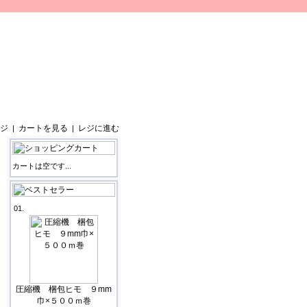
ジ
カートを見る
レジに進む
|
|
カートは空です...
01.
圧縮機 梱包ヒモ ９mm
巾×５００ｍ巻