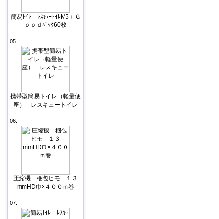
簡易ﾄｲﾚ ﾚｽｷｭｰﾄｲﾚM5＋Ｇ
ｏｏｄﾊﾟｯｸ60枚
05.
携帯型簡易トイレ（軽量便
座） レスキュートイレ
06.
圧縮機 梱包ヒモ １３
mmHD巾×４００ｍ巻
07.