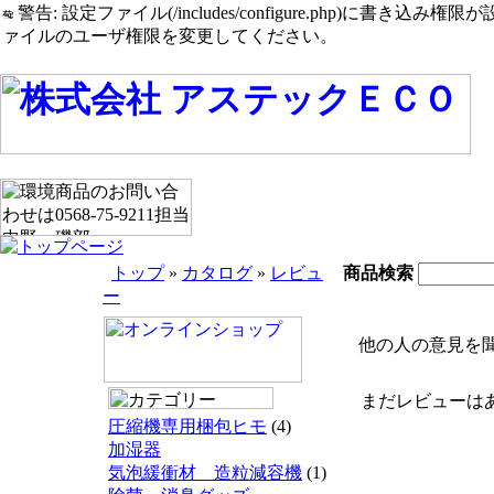
警告: 設定ファイル(/includes/configure.php)に書き込み権限が設定されたまま
ァイルのユーザ権限を変更してください。
トップ
»
カタログ
»
レビュ
商品検索
ー
他の人の意見を聞
まだレビューはあ
圧縮機専用梱包ヒモ
(4)
加湿器
気泡緩衝材 造粒減容機
(1)