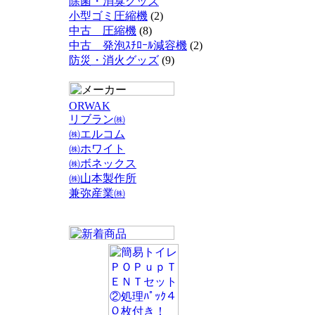
除菌・消臭グッズ
小型ゴミ圧縮機
(2)
中古 圧縮機
(8)
中古 発泡ｽﾁﾛｰﾙ減容機
(2)
防災・消火グッズ
(9)
ORWAK
リブラン㈱
㈱エルコム
㈱ホワイト
㈱ボネックス
㈱山本製作所
兼弥産業㈱