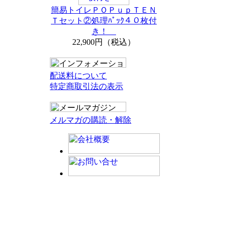
簡易トイレＰＯＰｕｐＴＥＮ
Ｔセット②処理ﾊﾟｯｸ４０枚付
き！
22,900円（税込）
配送料について
特定商取引法の表示
メルマガの購読・解除