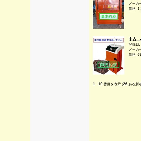
メーカー
価格: 1
中古 
登録日: 
メーカー
価格: 6
1
10
26
-
番目を表示 (
ある新着