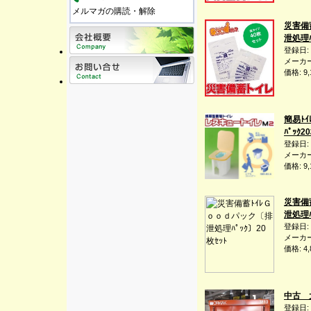
メルマガの購読・解除
災害備
泄処理ﾊ
登録日:
メーカー
価格: 
簡易ﾄｲ
ﾊﾟｯｸ2
登録日:
メーカー
価格: 
災害備
泄処理ﾊ
登録日:
メーカー
価格: 
中古 
登録日: