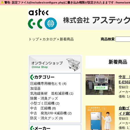
警告: 設定ファイル(/includes/configure.php)に書き込み権限が設定されたままです: /home/astec
トップ
カタログ
新着商品
商品検索
»
»
新着商品
中古 
E-E50
圧縮機専用梱包ヒモ
(4)
登録日:
加湿器
メーカー
気泡緩衝材 造粒減容機
(1)
価格: 1
除菌・消臭グッズ
小型ゴミ圧縮機
(2)
中古 圧縮機
自動ゴ
(8)
中古 発泡ｽﾁﾛｰﾙ減容機
(2)
イド袋
防災・消火グッズ
(9)
登録日:
メーカー
価格: 1