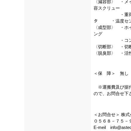
〈減容部〉 ・メ
容スクリュー
・重荷重２列ﾛ
タ ・温度セ
〈成型部〉 ・ホイ
ング
・コンベア
〈切断部〉 ・
〈脱臭部〉 ・活
＜保 障＞ 無し
※運搬費及び据付
ので、お問合せ下
＜お問合せ＞ 
０５６８－
E-meil info@astec