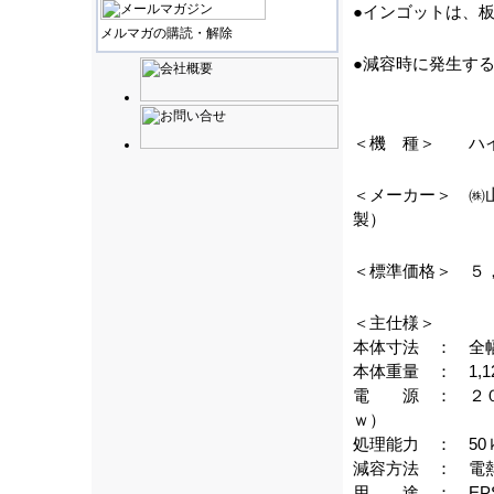
●インゴットは、
メルマガの購読・解除
●減容時に発生す
＜機 種＞ ハイ
＜メーカー＞ ㈱
＜標準価格＞ ５
＜主
本体寸法 ： 全幅1,
本体重量 ： 1,12
電 源 ： ２００
ｗ）
処理能力 ： 50
減容方法 ： 電
用 途 ： EPS