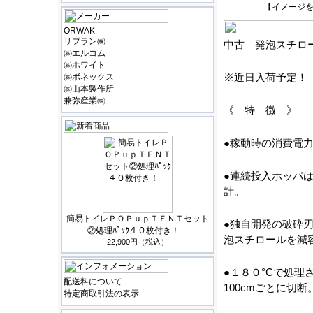
【イメージ
ORWAK
リブラン㈱
中古 発泡スチロー
㈱エルコム
㈱ホワイト
※近日入荷予定！
㈱ボネックス
㈱山本製作所
兼弥産業㈱
《 特 徴 》
●稼動時の消費電力
●連続投入ホッパは
計。
簡易トイレＰＯＰｕｐＴＥＮＴセット
●独自開発の破砕
②処理ﾊﾟｯｸ４０枚付き！
泡スチロールを減
22,900円（税込）
●１８０°Cで処理
配送料について
100cmごとに切断
特定商取引法の表示