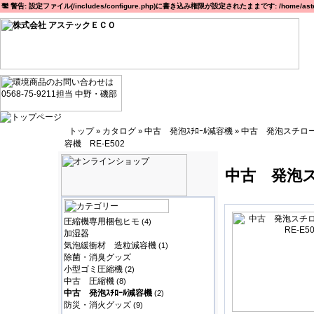
警告: 設定ファイル(/includes/configure.php)に書き込み権限が設定されたままです: /home/astec
トップ
カタログ
中古 発泡ｽﾁﾛｰﾙ減容機
中古 発泡スチロ
»
»
»
容機 RE-E502
中古 発泡ス
圧縮機専用梱包ヒモ
(4)
加湿器
気泡緩衝材 造粒減容機
(1)
除菌・消臭グッズ
小型ゴミ圧縮機
(2)
中古 圧縮機
(8)
中古 発泡ｽﾁﾛｰﾙ減容機
(2)
防災・消火グッズ
(9)