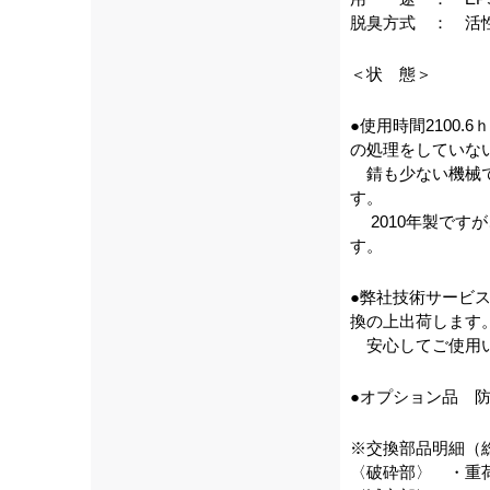
脱臭方式 ： 
＜状 態＞
●使用時間2100
の処理をしていな
錆も少ない機械で
す。
2010年製です
す。
●弊社技術サービ
換の上出荷します
安心してご使用い
●オプション品 防音
※交換部品明細（
〈破砕部〉 ・重荷重