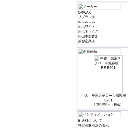
ORWAK
リブラン㈱
㈱エルコム
㈱ホワイト
㈱ボネックス
㈱山本製作所
兼弥産業㈱
中古 発泡スチロール減容機 
E201
1,296,000円（税込）
配送料について
特定商取引法の表示