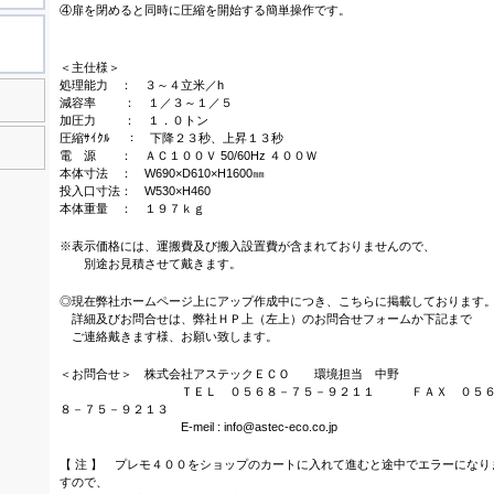
④扉を閉めると同時に圧縮を開始する簡単操作です。
＜主仕様＞
処理能力 ： ３～４立米／h
減容率 ： １／３～１／５
加圧力 ： １．０トン
圧縮ｻｲｸﾙ ： 下降２３秒、上昇１３秒
電 源 ： ＡＣ１００Ｖ 50/60Hz ４００Ｗ
本体寸法 ： W690×D610×H1600㎜
投入口寸法： W530×H460
本体重量 ： １９７ｋｇ
※表示価格には、運搬費及び搬入設置費が含まれておりませんので、
別途お見積させて戴きます。
◎現在弊社ホームページ上にアップ作成中につき、こちらに掲載しております
詳細及びお問合せは、弊社ＨＰ上（左上）のお問合せフォームか下記まで
ご連絡戴きます様、お願い致します。
＜お問合せ＞ 株式会社アステックＥＣＯ 環境担当 中野
ＴＥＬ ０５６８－７５－９２１１ ＦＡＸ ０５
８－７５－９２１３
E-meil : info@astec-eco.co.jp
【 注 】 プレモ４００をショップのカートに入れて進むと途中でエラーになり
すので、