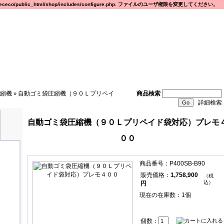
eco/public_html/shop/includes/configure.php. ファイルのユーザ権限を変更してください。
縮機
自動ゴミ袋圧縮機（９０Ｌプリペイ
商品検索
»
詳細検索
自動ゴミ袋圧縮機（９０Ｌプリペイド袋対応）プレモ
００
商品番号：P400SB-B90
販売価格：
1,758,900
（税
込）
円
現在の在庫数：1個
個数：