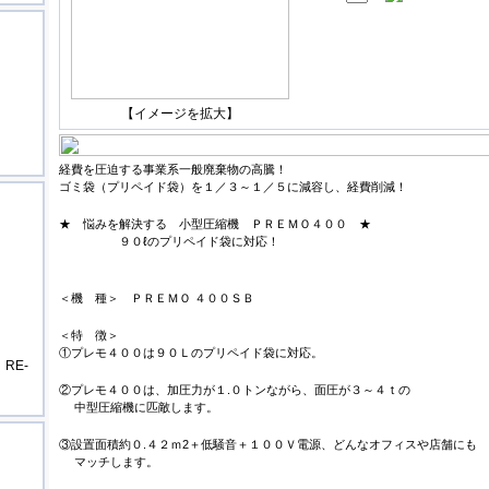
【イメージを拡大】
経費を圧迫する事業系一般廃棄物の高騰！
ゴミ袋（プリペイド袋）を１／３～１／５に減容し、経費削減！
★ 悩みを解決する 小型圧縮機 ＰＲＥＭＯ４００ ★
９０ℓのプリペイド袋に対応！
＜機 種＞ ＰＲＥＭＯ ４００ＳＢ
＜特 徴＞
①プレモ４００は９０Ｌのプリペイド袋に対応。
RE-
②プレモ４００は、加圧力が１.０トンながら、面圧が３～４ｔの
中型圧縮機に匹敵します。
③設置面積約０.４２ｍ2＋低騒音＋１００Ｖ電源、どんなオフィスや店舗にも
マッチします。