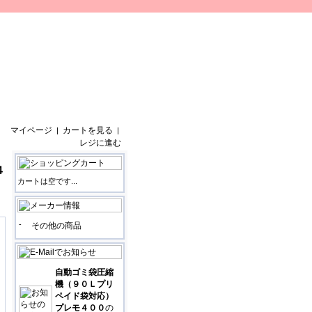
マイページ
カートを見る
|
|
レジに進む
４
カートは空です...
-
その他の商品
自動ゴミ袋圧縮
機（９０Ｌプリ
ペイド袋対応）
プレモ４００
の