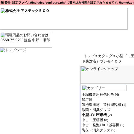
警告: 設定ファイル(/includes/configure.php)に書き込み権限が設定されたままです: /home/astec
トップ
カタログ
小型ゴミ圧
»
»
ド袋対応）プレモ４００
圧縮機専用梱包ヒモ
(4)
加湿器
気泡緩衝材 造粒減容機
(1)
除菌・消臭グッズ
小型ゴミ圧縮機
(2)
中古 圧縮機
(8)
中古 発泡ｽﾁﾛｰﾙ減容機
(2)
防災・消火グッズ
(9)