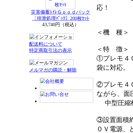
応！
災害備蓄ﾄｲﾚＧｏｏｄパック
〔排泄処理ﾊﾟｯｸ〕200枚ｾｯﾄ
43,740円（税込）
＜機 種＞
配送料について
＜特 徴＞
特定商取引法の表示
①プレモ４
袋に対応。
メルマガの購読・解除
②プレモ４
ながら、面
中型圧縮
③設置面積
０Ｖ電源、