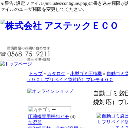
警告: 設定ファイル(/includes/configure.php)に書き込み権限が設定されたまま
ァイルのユーザ権限を変更してください。
トップ
»
カタログ
»
小型ゴミ圧縮機
»
自動ゴミ
（９０Ｌプリペイド袋対応）プレモ４００
自動ゴミ袋
袋対応）プ
圧縮機専用梱包ヒモ
(4)
加湿器