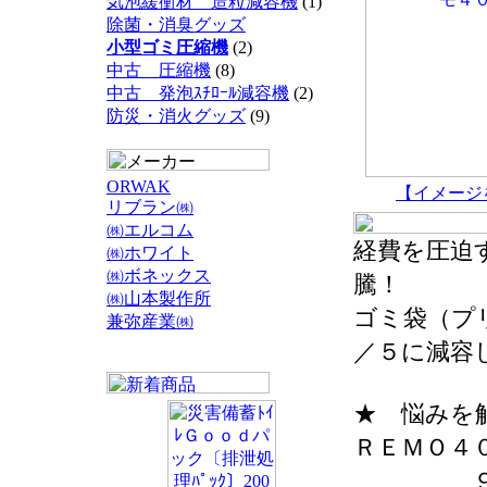
気泡緩衝材 造粒減容機
(1)
除菌・消臭グッズ
小型ゴミ圧縮機
(2)
中古 圧縮機
(8)
中古 発泡ｽﾁﾛｰﾙ減容機
(2)
防災・消火グッズ
(9)
ORWAK
【イメージ
リブラン㈱
㈱エルコム
経費を圧迫
㈱ホワイト
㈱ボネックス
騰！
㈱山本製作所
ゴミ袋（プ
兼弥産業㈱
／５に減容
★ 悩みを
ＲＥＭＯ４
９０ℓ