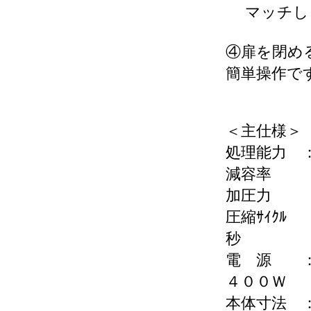
マッチし
④扉を閉め
簡単操作で
＜主仕様＞
処理能力 
減容率 ：
加圧力 
圧縮ｻｲｸﾙ
秒
電 源 ： 
４００Ｗ
本体寸法 ： 