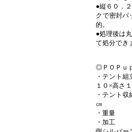
●縦６０．
クで密封パ
的。
●処理後は
て処分でき
◎ＰＯＰｕ
・テント組
１０×高さ
・テント収
㎝
・重量
・加工
側シルバー