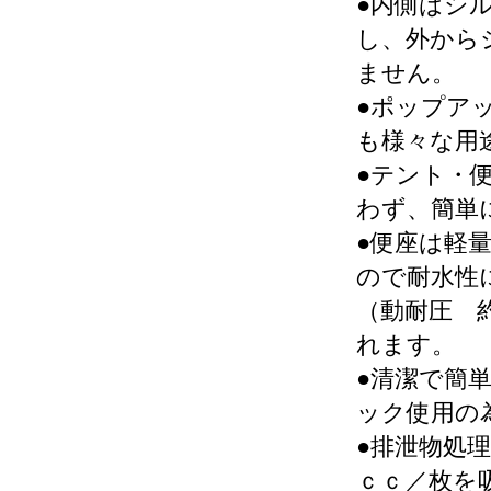
●内側はシ
し、外から
ません。
●ポップア
も様々な用
●テント・
わず、簡単
●便座は軽量
ので耐水性
（動耐圧 
れます。
●清潔で簡
ック使用の
●排泄物処理
ｃｃ／枚を