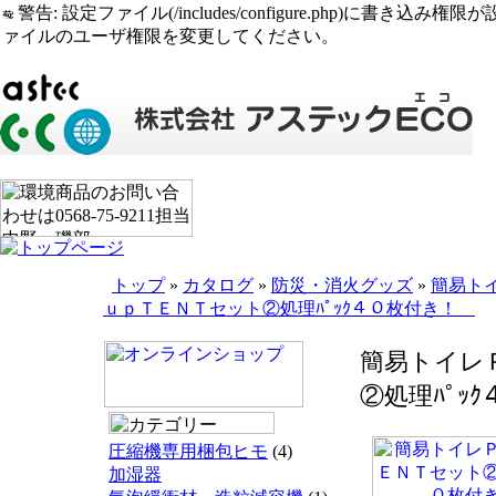
警告: 設定ファイル(/includes/configure.php)に書き込み権限が設定されたまま
ァイルのユーザ権限を変更してください。
トップ
»
カタログ
»
防災・消火グッズ
»
簡易ト
ｕｐＴＥＮＴセット②処理ﾊﾟｯｸ４０枚付き！
簡易トイレ
②処理ﾊﾟｯ
圧縮機専用梱包ヒモ
(4)
加湿器