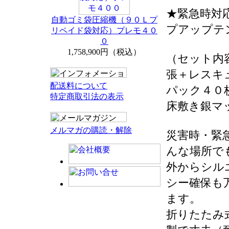
★緊急時対
自動ゴミ袋圧縮機（９０Ｌプ
プアップテ
リペイド袋対応）プレモ４０
０
1,758,900円（税込）
（セット内
張＋レスキ
配送料について
パック４０枚＋
特定商取引法の表示
床敷き銀マ
メルマガの購読・解除
災害時・緊
んな場所で
外からシル
シー確保も
ます。
折りたたみ