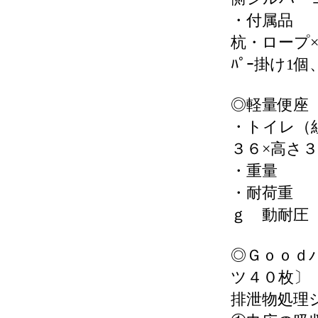
・付属品
杭・ロープ×
ﾊﾟｰ掛け1
◎軽量便座
・トイレ（
３６×高さ
・重量
・耐荷
ｇ 動耐圧
◎Ｇｏｏｄ
ツ４０枚〕
排泄物処理