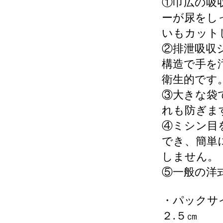
①巾広の吸
ーが尿をし
いもカット
②排泄吸収
構造で手を
衛生的です
③大きな袋
れも防ぎま
④ミシン目
でき、簡単
しません。
⑤一般の洋
・パックサ
２.５㎝