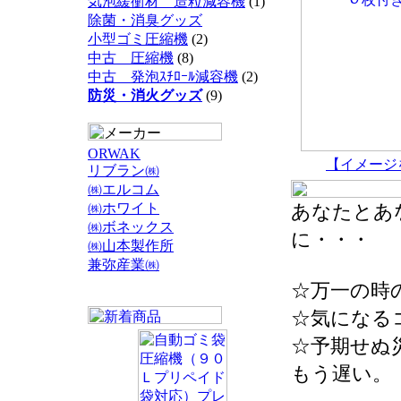
気泡緩衝材 造粒減容機
(1)
除菌・消臭グッズ
小型ゴミ圧縮機
(2)
中古 圧縮機
(8)
中古 発泡ｽﾁﾛｰﾙ減容機
(2)
防災・消火グッズ
(9)
ORWAK
【イメージ
リブラン㈱
㈱エルコム
㈱ホワイト
あなたとあ
㈱ボネックス
に・・・
㈱山本製作所
兼弥産業㈱
☆万一の時
☆気になる
☆予期せぬ
もう遅い。