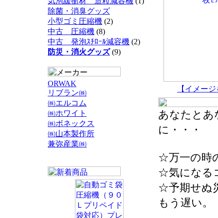
気泡緩衝材 造粒減容機
(1)
除菌・消臭グッズ
小型ゴミ圧縮機
(2)
中古 圧縮機
(8)
中古 発泡ｽﾁﾛｰﾙ減容機
(2)
防災・消火グッズ
(9)
ORWAK
【イメージ
リブラン㈱
㈱エルコム
あなたとあ
㈱ホワイト
㈱ボネックス
に・・・
㈱山本製作所
兼弥産業㈱
☆万一の時
☆気になる
☆予期せぬ
もう遅い。