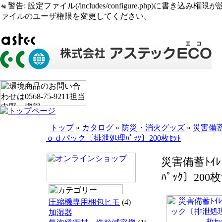
警告: 設定ファイル(/includes/configure.php)に書き込み権限が設定されたまま
ァイルのユーザ権限を変更してください。
トップ
»
カタログ
»
防災・消火グッズ
»
災害備蓄
ｏｄパック〔排泄処理ﾊﾟｯｸ〕200枚ｾｯﾄ
災害備蓄ﾄｲ
ﾊﾟｯｸ〕200枚
圧縮機専用梱包ヒモ
(4)
加湿器