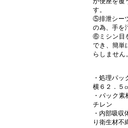
が便座を覆
す。
⑤排泄シー
の為、手を
⑥ミシン目
でき、簡単
らしません
・処理パッ
横６２．５
・パック素
チレン
・内部吸収
り衛生材不