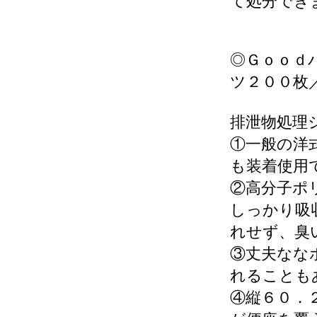
て処分でき
◎Ｇｏｏｄ
ツ２００枚
排泄物処理
①一般の洋
も装着使用
②高分子ポ
しっかり吸
れせず、臭
③丈夫なな
れることも
④縦６０．