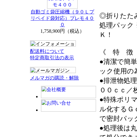
自動ゴミ袋圧縮機（９０Ｌプ
◎折りたた
リペイド袋対応）プレモ４０
処理パック
０
1,758,900円（税込）
Ｋ！
《 特 徴
配送料について
特定商取引法の表示
●清潔で簡
ック使用の
メルマガの購読・解除
●排泄物処
００ｃｃ／
●特殊ポリ
ル化するＧ
で密封パッ
●処理後は