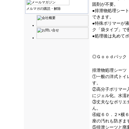
固剤が不要。
メルマガの購読・解除
●排泄物処理シー
できます。
●特殊ポリマーが
ク「袋タイプ」で
●処理後は丸めて
◎Ｇｏｏｄパック
排泄物処理シーツ
①一般の洋式トイ
す。
②高分子ポリマー
にジェル化。水濡
③丈夫ななポリエ
ん。
④縦６０．２×横
座の汚れも防ぎま
⑤排泄シーツと廃