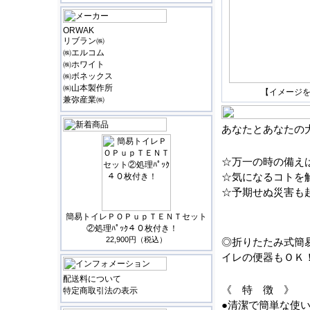
ORWAK
リブラン㈱
㈱エルコム
㈱ホワイト
㈱ボネックス
㈱山本製作所
【イメージ
兼弥産業㈱
あなたとあなたの
☆万一の時の備え
☆気になるコトを
☆予期せぬ災害も
簡易トイレＰＯＰｕｐＴＥＮＴセット
②処理ﾊﾟｯｸ４０枚付き！
22,900円（税込）
◎折りたたみ式簡
イレの便器もＯＫ
配送料について
《 特 徴 》
特定商取引法の表示
●清潔で簡単な使