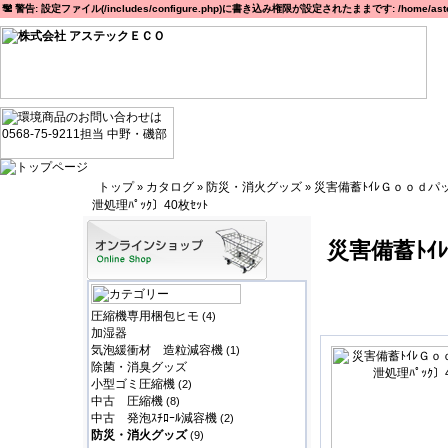
警告: 設定ファイル(/includes/configure.php)に書き込み権限が設定されたままです: /home/astec
トップ
カタログ
防災・消火グッズ
災害備蓄ﾄｲﾚＧｏｏｄパ
»
»
»
泄処理ﾊﾟｯｸ〕40枚ｾｯﾄ
災害備蓄ﾄ
圧縮機専用梱包ヒモ
(4)
加湿器
気泡緩衝材 造粒減容機
(1)
除菌・消臭グッズ
小型ゴミ圧縮機
(2)
中古 圧縮機
(8)
中古 発泡ｽﾁﾛｰﾙ減容機
(2)
防災・消火グッズ
(9)