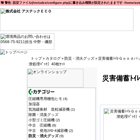
警告: 設定ファイル(/includes/configure.php)に書き込み権限が設定されたままです: /home/astec
トップ
カタログ
防災・消火グッズ
災害備蓄ﾄｲﾚＧｏｏｄパ
»
»
»
泄処理ﾊﾟｯｸ〕40枚ｾｯﾄ
災害備蓄ﾄ
圧縮機専用梱包ヒモ
(4)
加湿器
気泡緩衝材 造粒減容機
(1)
除菌・消臭グッズ
小型ゴミ圧縮機
(2)
中古 圧縮機
(8)
中古 発泡ｽﾁﾛｰﾙ減容機
(2)
防災・消火グッズ
(9)