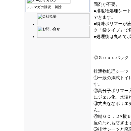
固剤が不要。
メルマガの購読・解除
●排泄物処理シー
できます。
●特殊ポリマーが
ク「袋タイプ」で
●処理後は丸めて
◎Ｇｏｏｄパック
排泄物処理シーツ
①一般の洋式トイ
す。
②高分子ポリマー
にジェル化。水濡
③丈夫ななポリエ
ん。
④縦６０．２×横
座の汚れも防ぎま
⑤排泄シーツと廃