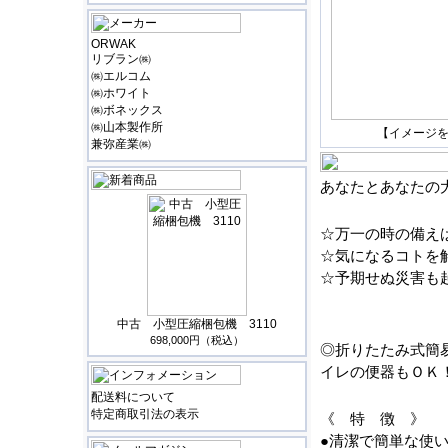
ORWAK
リブラン㈱
㈱エルコム
㈱ホワイト
㈱ボネックス
㈱山本製作所
【イメージ
兼弥産業㈱
あなたとあなたの
☆万一の時の備え
☆気になるコトを
☆予期せぬ災害も
中古 小型圧縮梱包機 3110
698,000円（税込）
◎折りたたみ式簡
イレの便器もＯＫ
配送料について
特定商取引法の表示
《 特 徴 》
●清潔で簡単な使