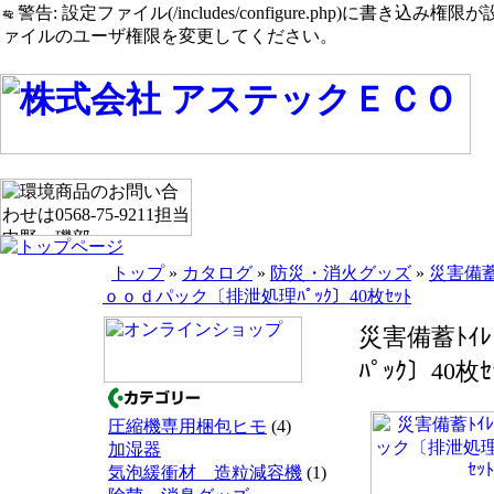
警告: 設定ファイル(/includes/configure.php)に書き込み権限が設定されたまま
ァイルのユーザ権限を変更してください。
トップ
»
カタログ
»
防災・消火グッズ
»
災害備蓄
ｏｏｄパック〔排泄処理ﾊﾟｯｸ〕40枚ｾｯﾄ
災害備蓄ﾄｲ
ﾊﾟｯｸ〕40枚ｾ
圧縮機専用梱包ヒモ
(4)
加湿器
気泡緩衝材 造粒減容機
(1)