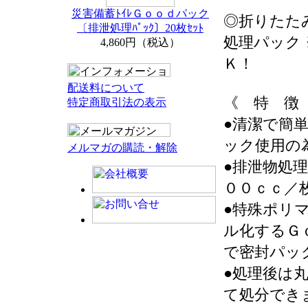
災害備蓄ﾄｲﾚＧｏｏｄパック
◎折りたた
〔排泄処理ﾊﾟｯｸ〕20枚ｾｯﾄ
処理パック
4,860円（税込）
Ｋ！
配送料について
《 特 徴
特定商取引法の表示
●清潔で簡
ック使用の
メルマガの購読・解除
●排泄物処
００ｃｃ／
●特殊ポリ
ル化するＧ
で密封パッ
●処理後は
て処分でき