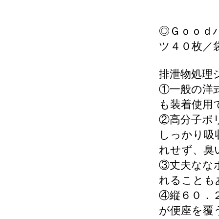
◎Ｇｏｏｄ
ツ４０枚／
排泄物処理
①一般の洋
も装着使用
②高分子ポ
しっかり吸
れせず、臭
③丈夫なな
れることも
④縦６０．
が便座を覆