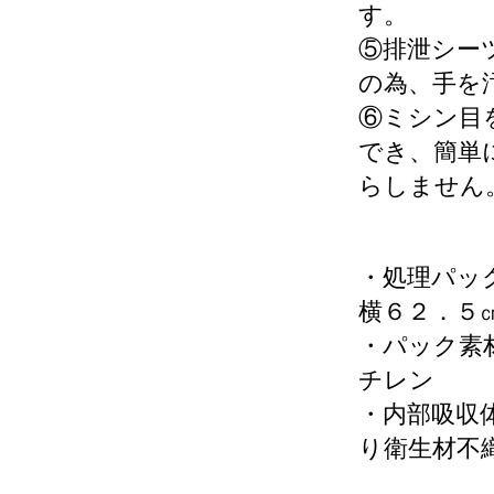
す。
⑤排泄シー
の為、手を
⑥ミシン目
でき、簡単
らしません
・処理パッ
横６２．５
・パック素
チレン
・内部吸収
り衛生材不