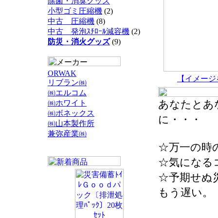
除菌・消臭グッズ
小型ゴミ圧縮機
(2)
中古 圧縮機
(8)
中古 発泡ｽﾁﾛｰﾙ減容機
(2)
防災・消火グッズ
(9)
ORWAK
【イメージ
リブラン㈱
㈱エルコム
あなたとあ
㈱ホワイト
㈱ボネックス
に・・・
㈱山本製作所
兼弥産業㈱
☆万一の時
☆気になる
☆予期せぬ
もう遅い。