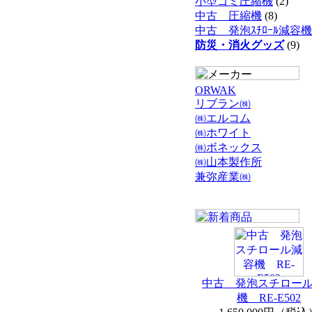
小型ゴミ圧縮機
(2)
中古 圧縮機
(8)
中古 発泡ｽﾁﾛｰﾙ減容機
防災・消火グッズ
(9)
ORWAK
リブラン㈱
㈱エルコム
㈱ホワイト
㈱ボネックス
㈱山本製作所
兼弥産業㈱
中古 発泡スチロー
機 RE-E502