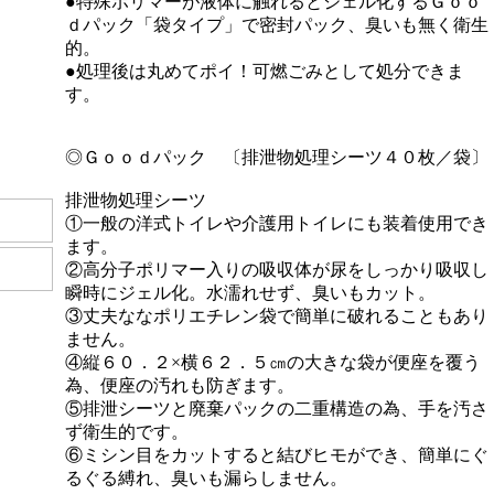
）
●特殊ポリマーが液体に触れるとジェル化するＧｏｏ
ｄパック「袋タイプ」で密封パック、臭いも無く衛生
的。
●処理後は丸めてポイ！可燃ごみとして処分できま
す。
◎Ｇｏｏｄパック 〔排泄物処理シーツ４０枚／袋〕
排泄物処理シーツ
①一般の洋式トイレや介護用トイレにも装着使用でき
ます。
②高分子ポリマー入りの吸収体が尿をしっかり吸収し
瞬時にジェル化。水濡れせず、臭いもカット。
③丈夫ななポリエチレン袋で簡単に破れることもあり
ません。
④縦６０．２×横６２．５㎝の大きな袋が便座を覆う
為、便座の汚れも防ぎます。
⑤排泄シーツと廃棄パックの二重構造の為、手を汚さ
ず衛生的です。
⑥ミシン目をカットすると結びヒモができ、簡単にぐ
るぐる縛れ、臭いも漏らしません。