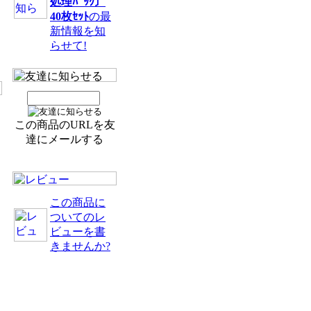
処理ﾊﾟｯｸ〕
40枚ｾｯﾄ
の最
新情報を知
らせて!
この商品のURLを友
達にメールする
この商品に
ついてのレ
ビューを書
きませんか?