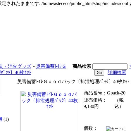
定されたままです: /home/astececo/public_html/shop/incl
災・消火グッズ
»
災害備蓄ﾄｲﾚＧ
商品検索
ｯｸ〕40枚ｾｯﾄ
詳細検索
災害備蓄ﾄｲﾚＧｏｏｄパック〔排泄処理ﾊﾟｯｸ〕40枚ｾｯﾄ
商品番号：Gpack-20
販売価格：
（税
9,180円
込）
機
(1)
個数：