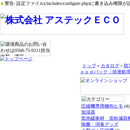
警告: 設定ファイル(/includes/configure.php)に書き込み権限が設
トップ
»
カタログ
»
防
ｏｏｄパック〔排泄処理ﾊﾟ
圧縮機専用梱包ヒモ
(4)
加湿器
気泡緩衝材 造粒減容
除菌・消臭グッズ