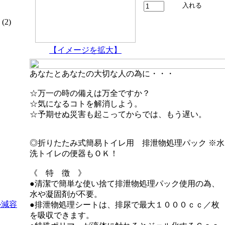
(2)
【イメージを拡大】
あなたとあなたの大切な人の為に・・・
☆万一の時の備えは万全ですか？
☆気になるコトを解消しよう。
☆予期せぬ災害も起こってからでは、もう遅い。
◎折りたたみ式簡易トイレ用 排泄物処理パック ※水
洗トイレの便器もＯＫ！
《 特 徴 》
●清潔で簡単な使い捨て排泄物処理パック使用の為、
水や凝固剤が不要。
ル減容
●排泄物処理シートは、排尿で最大１０００ｃｃ／枚
を吸収できます。