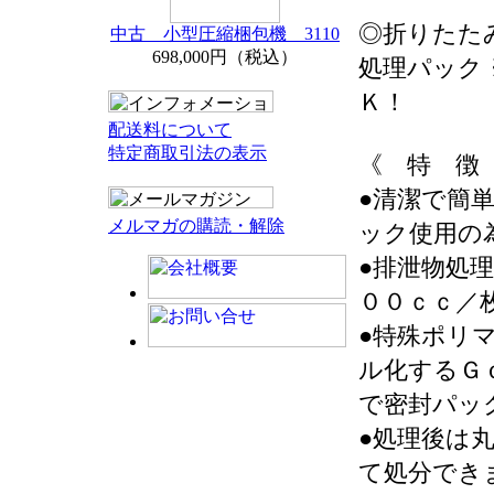
◎折りたた
中古 小型圧縮梱包機 3110
698,000円（税込）
処理パック
Ｋ！
配送料について
特定商取引法の表示
《 特 徴
●清潔で簡
メルマガの購読・解除
ック使用の
●排泄物処
００ｃｃ／
●特殊ポリ
ル化するＧ
で密封パッ
●処理後は
て処分でき