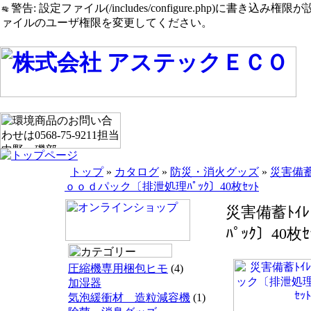
警告: 設定ファイル(/includes/configure.php)に書き込み権限が設定されたまま
ァイルのユーザ権限を変更してください。
トップ
»
カタログ
»
防災・消火グッズ
»
災害備蓄
ｏｏｄパック〔排泄処理ﾊﾟｯｸ〕40枚ｾｯﾄ
災害備蓄ﾄｲ
ﾊﾟｯｸ〕40枚ｾ
圧縮機専用梱包ヒモ
(4)
加湿器
気泡緩衝材 造粒減容機
(1)