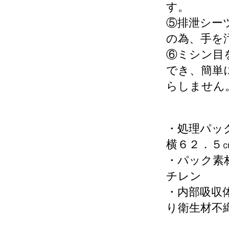
す。
⑤排泄シー
の為、手を
⑥ミシン目
でき、簡単
らしません
・処理パッ
横６２．５
・パック素
チレン
・内部吸収
り衛生材不