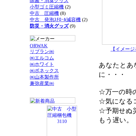
除菌・消臭グッズ
小型ゴミ圧縮機
(2)
中古 圧縮機
(8)
中古 発泡ｽﾁﾛｰﾙ減容機
(2)
防災・消火グッズ
(9)
ORWAK
【イメージ
リブラン㈱
㈱エルコム
あなたとあ
㈱ホワイト
㈱ボネックス
に・・・
㈱山本製作所
兼弥産業㈱
☆万一の時
☆気になる
☆予期せぬ
もう遅い。