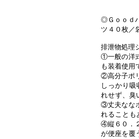
◎Ｇｏｏｄ
ツ４０枚／
排泄物処理
①一般の洋
も装着使用
②高分子ポ
しっかり吸
れせず、臭
③丈夫なな
れることも
④縦６０．
が便座を覆