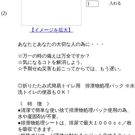
(2)
【イメージを拡大】
あなたとあなたの大切な人の為に・・・
☆万一の時の備えは万全ですか？
☆気になるコトを解消しよう。
☆予期せぬ災害も起こってからでは、もう遅い。
◎折りたたみ式簡易トイレ用 排泄物処理パック ※水
洗トイレの便器もＯＫ！
《 特 徴 》
●清潔で簡単な使い捨て排泄物処理パック使用の為、
水や凝固剤が不要。
●排泄物処理シートは、排尿で最大１０００ｃｃ／枚
を吸収できます。