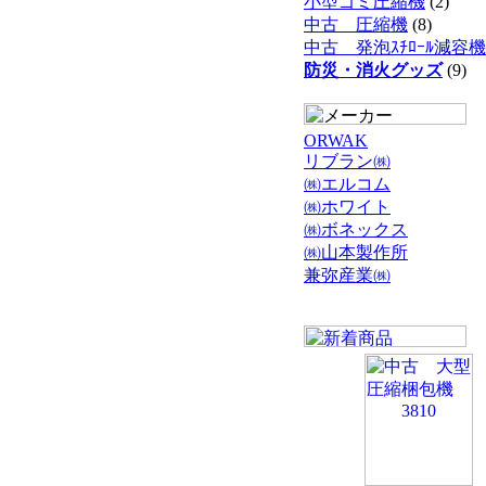
小型ゴミ圧縮機
(2)
中古 圧縮機
(8)
中古 発泡ｽﾁﾛｰﾙ減容機
防災・消火グッズ
(9)
ORWAK
リブラン㈱
㈱エルコム
㈱ホワイト
㈱ボネックス
㈱山本製作所
兼弥産業㈱