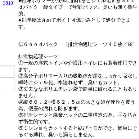
●特殊ポリマーが液体に触れるとジェル化するＧｏｏ
3810
ｄパック「袋タイプ」で密封パック、臭いも無く衛生
）
的。
●処理後は丸めてポイ！可燃ごみとして処分できま
す。
◎Ｇｏｏｄパック 〔排泄物処理シーツ４０枚／袋〕
排泄物処理シーツ
①一般の洋式トイレや介護用トイレにも装着使用でき
ます。
②高分子ポリマー入りの吸収体が尿をしっかり吸収し
瞬時にジェル化。水濡れせず、臭いもカット。
③丈夫ななポリエチレン袋で簡単に破れることもあり
ません。
④縦６０．２×横６２．５㎝の大きな袋が便座を覆う
為、便座の汚れも防ぎます。
⑤排泄シーツと廃棄パックの二重構造の為、手を汚さ
ず衛生的です。
⑥ミシン目をカットすると結びヒモができ、簡単にぐ
るぐる縛れ、臭いも漏らしません。