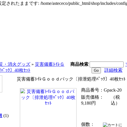
定されたままです: /home/astececo/public_html/shop/incl
災・消火グッズ
»
災害備蓄ﾄｲﾚＧ
商品検索
ｯｸ〕40枚ｾｯﾄ
詳細検索
災害備蓄ﾄｲﾚＧｏｏｄパック〔排泄処理ﾊﾟｯｸ〕40枚ｾｯﾄ
商品番号：Gpack-20
販売価格：
（税
9,180円
込）
機
(1)
個数：