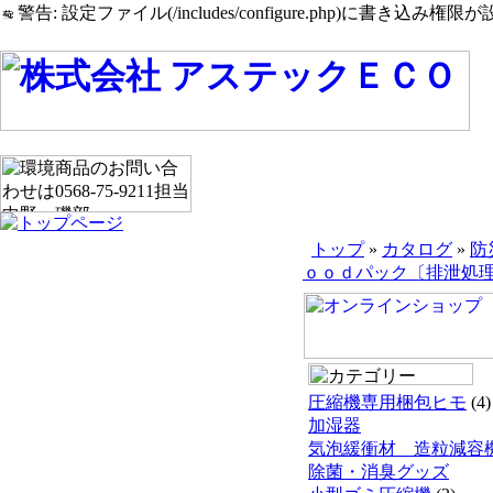
警告: 設定ファイル(/includes/configure.php)に書き込み権限が設
トップ
»
カタログ
»
防
ｏｏｄパック〔排泄処理ﾊﾟ
圧縮機専用梱包ヒモ
(4)
加湿器
気泡緩衝材 造粒減容
除菌・消臭グッズ