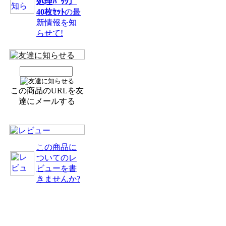
処理ﾊﾟｯｸ〕
40枚ｾｯﾄ
の最
新情報を知
らせて!
この商品のURLを友
達にメールする
この商品に
ついてのレ
ビューを書
きませんか?