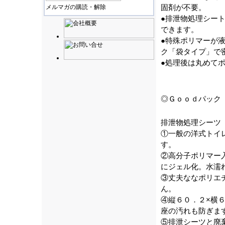
固剤が不要。
メルマガの購読・解除
●排泄物処理シー
できます。
●特殊ポリマーが
ク「袋タイプ」で
●処理後は丸めて
◎Ｇｏｏｄパック
排泄物処理シーツ
①一般の洋式トイ
す。
②高分子ポリマー
にジェル化。水濡
③丈夫ななポリエ
ん。
④縦６０．２×横
座の汚れも防ぎま
⑤排泄シーツと廃