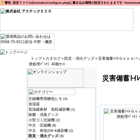
警告: 設定ファイル(/includes/configure.php)に書き込み権限が設定されたままです: /home/astec
トップ
カタログ
防災・消火グッズ
災害備蓄ﾄｲﾚＧｏｏｄパ
»
»
»
泄処理ﾊﾟｯｸ〕40枚ｾｯﾄ
災害備蓄ﾄ
圧縮機専用梱包ヒモ
(4)
加湿器
気泡緩衝材 造粒減容機
(1)
除菌・消臭グッズ
小型ゴミ圧縮機
(2)
中古 圧縮機
(8)
中古 発泡ｽﾁﾛｰﾙ減容機
(2)
防災・消火グッズ
(9)