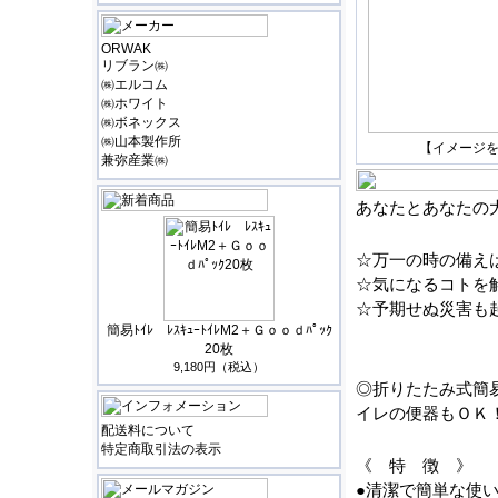
ORWAK
リブラン㈱
㈱エルコム
㈱ホワイト
㈱ボネックス
㈱山本製作所
【イメージ
兼弥産業㈱
あなたとあなたの
☆万一の時の備え
☆気になるコトを
☆予期せぬ災害も
簡易ﾄｲﾚ ﾚｽｷｭｰﾄｲﾚM2＋Ｇｏｏｄﾊﾟｯｸ
20枚
9,180円（税込）
◎折りたたみ式簡
イレの便器もＯＫ
配送料について
特定商取引法の表示
《 特 徴 》
●清潔で簡単な使