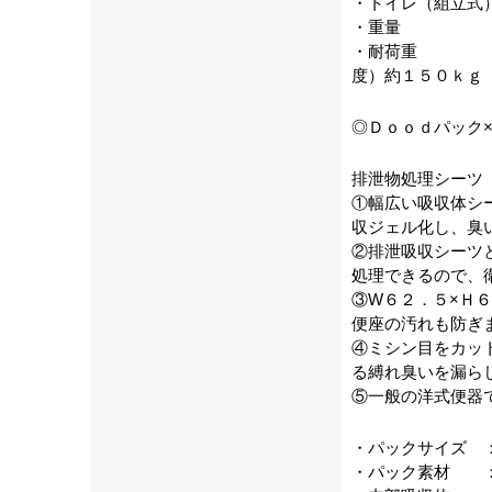
・トイレ（組立式
・重量 ：
・耐荷重 ：
度）約１５０ｋｇ
◎Ｄｏｏｄパック
排泄物処理シーツ
①幅広い吸収体シ
収ジェル化し、臭
②排泄吸収シーツ
処理できるので、
③W６２．５×Ｈ
便座の汚れも防ぎ
④ミシン目をカッ
る縛れ臭いを漏ら
⑤一般の洋式便器
・パックサイズ 
・パック素材 ：