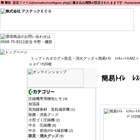
警告: 設定ファイル(/includes/configure.php)に書き込み権限が設定されたままです: /home/astec
トップ
カタログ
防災・消火グッズ
簡易ﾄｲﾚ ﾚｽｷｭｰﾄｲﾚM2
»
»
»
ｏｄﾊﾟｯｸ20枚
簡易ﾄｲﾚ ﾚｽ
圧縮機専用梱包ヒモ
(4)
加湿器
気泡緩衝材 造粒減容機
(1)
除菌・消臭グッズ
小型ゴミ圧縮機
(2)
中古 圧縮機
(8)
中古 発泡ｽﾁﾛｰﾙ減容機
(2)
防災・消火グッズ
(9)