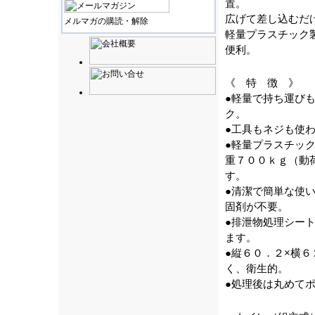
置。
広げて差し込むだ
メルマガの購読・解除
軽量プラスチック
便利。
《 特 徴 》
●軽量で持ち運び
ク。
●工具もネジも使
●軽量プラスチック
重７００ｋｇ（動
す。
●清潔で簡単な使
固剤が不要。
●排泄物処理シート
ます。
●縦６０．２×横
く、衛生的。
●処理後は丸めて