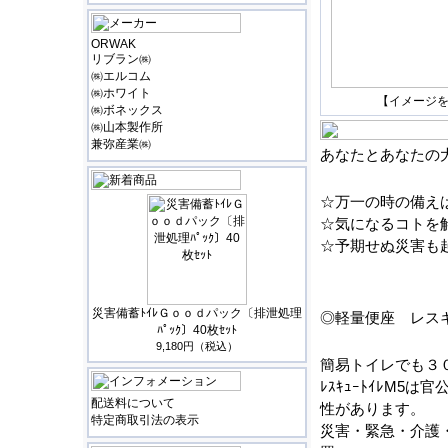
ORWAK
リブラン㈱
㈱エルコム
㈱ホワイト
【イメージ
㈱ボネックス
㈱山本製作所
兼弥産業㈱
あなたとあなたの
☆万一の時の備え
☆気になるコトを
☆予期せぬ災害も
災害備蓄ﾄｲﾚＧｏｏｄパック〔排泄処理
◎軽量便座 レス
ﾊﾟｯｸ〕40枚ｾｯﾄ
9,180円（税込）
簡易トイレでも３
ﾚｽｷｭｰﾄｲﾚM
配送料について
性があります。
特定商取引法の表示
災害・緊急・介護