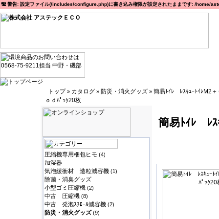
警告: 設定ファイル(/includes/configure.php)に書き込み権限が設定されたままです: /home/astec
トップ
カタログ
防災・消火グッズ
簡易ﾄｲﾚ ﾚｽｷｭｰﾄｲﾚM2
»
»
»
ｏｄﾊﾟｯｸ20枚
簡易ﾄｲﾚ ﾚｽ
圧縮機専用梱包ヒモ
(4)
加湿器
気泡緩衝材 造粒減容機
(1)
除菌・消臭グッズ
小型ゴミ圧縮機
(2)
中古 圧縮機
(8)
中古 発泡ｽﾁﾛｰﾙ減容機
(2)
防災・消火グッズ
(9)