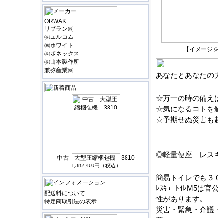
ORWAK
リブラン㈱
㈱エルコム
㈱ホワイト
【イメージ
㈱ボネックス
㈱山本製作所
兼弥産業㈱
あなたとあなたの
☆万一の時の備え
☆気になるコトを
☆予期せぬ災害も
◎軽量便座 レス
中古 大型圧縮梱包機 3810
1,382,400円（税込）
簡易トイレでも３
ﾚｽｷｭｰﾄｲﾚM
配送料について
性があります。
特定商取引法の表示
災害・緊急・介護