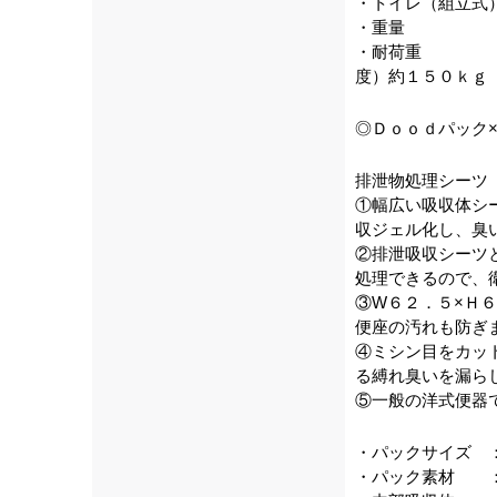
・トイレ（組立式
・重量 ：
・耐荷重 ：
度）約１５０ｋｇ
◎Ｄｏｏｄパック
排泄物処理シーツ
①幅広い吸収体シ
収ジェル化し、臭
②排泄吸収シーツ
処理できるので、
③W６２．５×Ｈ
便座の汚れも防ぎ
④ミシン目をカッ
る縛れ臭いを漏ら
⑤一般の洋式便器
・パックサイズ 
・パック素材 ：