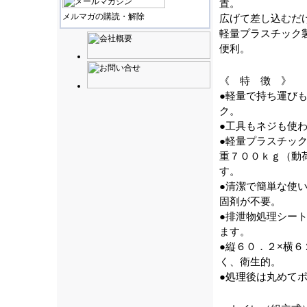
置。
メルマガの購読・解除
広げて差し込むだ
軽量プラスチック
便利。
《 特 徴 》
●軽量で持ち運び
ク。
●工具もネジも使
●軽量プラスチック
重７００ｋｇ（動
す。
●清潔で簡単な使
固剤が不要。
●排泄物処理シート
ます。
●縦６０．２×横
く、衛生的。
●処理後は丸めて