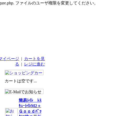
udes/configure.php. ファイルのユーザ権限を変更してください。
マイページ
|
カートを見
る
|
レジに進む
カートは空です...
簡易ﾄｲﾚ ﾚｽ
ｷｭｰﾄｲﾚM2＋
Ｇｏｏｄﾊﾟｯ