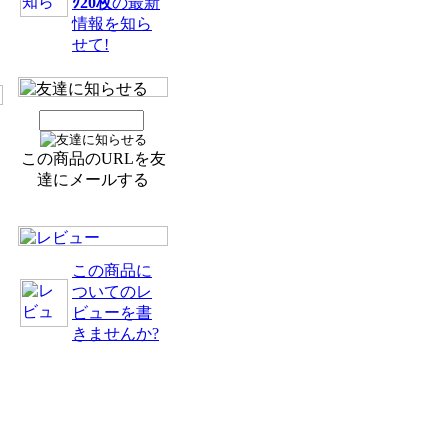
ｸ20枚
の最新
情報を知ら
せて!
この商品のURLを友
達にメールする
この商品に
ついてのレ
ビューを書
と
きませんか?