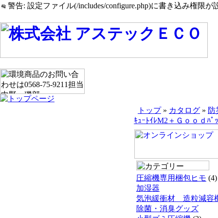
警告: 設定ファイル(/includes/configure.php)に書き込み権限が設
トップ
»
カタログ
»
防
ｷｭｰﾄｲﾚM2＋Ｇｏｏｄﾊﾟｯ
圧縮機専用梱包ヒモ
(4)
加湿器
気泡緩衝材 造粒減容
除菌・消臭グッズ