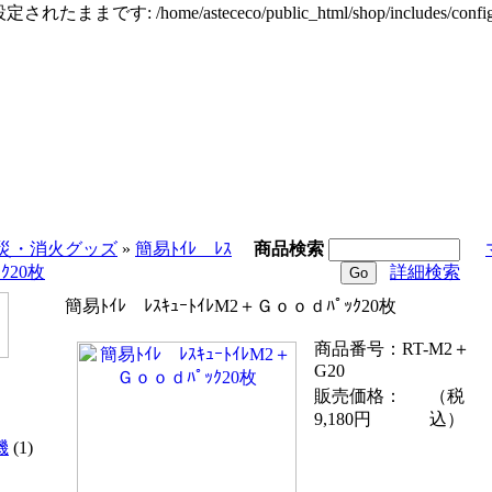
定されたままです: /home/astececo/public_html/shop/incl
災・消火グッズ
»
簡易ﾄｲﾚ ﾚｽ
商品検索
ｸ20枚
詳細検索
簡易ﾄｲﾚ ﾚｽｷｭｰﾄｲﾚM2＋Ｇｏｏｄﾊﾟｯｸ20枚
商品番号：RT-M2＋
G20
販売価格：
（税
9,180円
込）
機
(1)