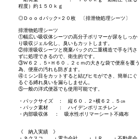
程度）約１５０ｋｇ
◎Ｄｏｏｄパック×２０枚 〔排泄物処理シーツ〕
排泄物処理シーツ
①幅広い吸収体シーツの高分子ポリマーが尿をしっか
り吸収ジェル化し、臭いもカットします。
②排泄吸収シーツと廃棄パックの二重構造で手を汚さ
ずに処理できるので、衛生的です。
③W６２．５×Ｈ６０．２ｃｍの大きな袋で便座を覆
為、便座の汚れも防ぎます。
④ミシン目をカットすると結びヒモができ、簡単にぐ
るぐる縛れ臭いを漏らしません。
⑤一般の洋式便器でも使用可能です。
・パックサイズ ： 縦６０．２×横６２．５㎝
・パック素材 ： ハイデンポリエチレン
・内部吸収体 ： 吸水性ポリマーシート不織布
《 納入実績 》
・ネクスコ ・電力会社 ・ＪＲ ・不動産会