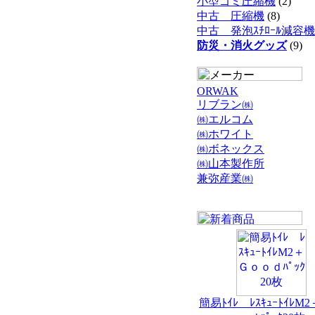
小型ゴミ圧縮機
(2)
中古 圧縮機
(8)
中古 発泡ｽﾁﾛｰﾙ減容機
防災・消火グッズ
(9)
ORWAK
リブラン㈱
㈱エルコム
㈱ホワイト
㈱ボネックス
㈱山本製作所
兼弥産業㈱
簡易ﾄｲﾚ ﾚｽｷｭｰﾄｲﾚM