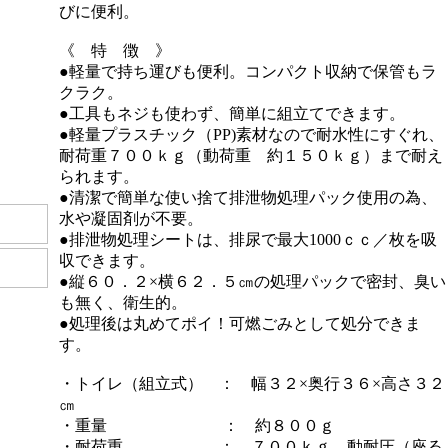
びに便利。
《 特 徴 》
●軽量で持ち運びも便利。コンパクト収納で保管もラ
クラク。
●工具もネジも使わず、簡単に組立てできます。
●軽量プラスチック（PP)素材なので耐水性にすぐれ、
耐荷重７００ｋｇ（動荷重 約１５０ｋｇ）まで耐え
られます。
●清潔で簡単な使い捨て排泄物処理パック使用の為、
水や凝固剤が不要。
●排泄物処理シートは、排尿で最大1000ｃｃ／枚を吸
収できます。
●縦６０．２×横６２．５㎝の処理パックで密封、臭い
も無く、衛生的。
●処理後は丸めてポイ！可燃ごみとして処分できま
す。
・トイレ（組立式） ： 幅３２×奥行３６×高さ３２
㎝
・重量 ： 約８００ｇ
・耐荷重 ： ７００ｋｇ 動耐圧（座る