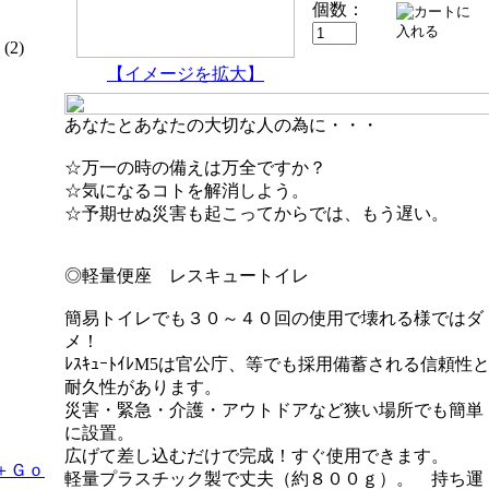
個数：
(2)
【イメージを拡大】
あなたとあなたの大切な人の為に・・・
☆万一の時の備えは万全ですか？
☆気になるコトを解消しよう。
☆予期せぬ災害も起こってからでは、もう遅い。
◎軽量便座 レスキュートイレ
簡易トイレでも３０～４０回の使用で壊れる様ではダ
メ！
ﾚｽｷｭｰﾄｲﾚM5は官公庁、等でも採用備蓄される信頼性
耐久性があります。
災害・緊急・介護・アウトドアなど狭い場所でも簡単
に設置。
広げて差し込むだけで完成！すぐ使用できます。
2＋Ｇｏ
軽量プラスチック製で丈夫（約８００ｇ）。 持ち運