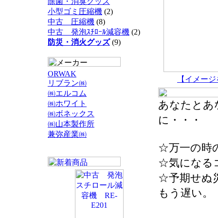
除菌・消臭グッズ
小型ゴミ圧縮機
(2)
中古 圧縮機
(8)
中古 発泡ｽﾁﾛｰﾙ減容機
(2)
防災・消火グッズ
(9)
ORWAK
【イメージ
リブラン㈱
㈱エルコム
あなたとあ
㈱ホワイト
㈱ボネックス
に・・・
㈱山本製作所
兼弥産業㈱
☆万一の時
☆気になる
☆予期せぬ
もう遅い。