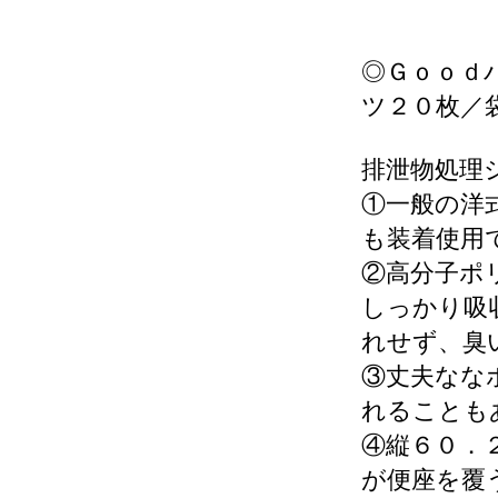
◎Ｇｏｏｄ
ツ２０枚／
排泄物処理
①一般の洋
も装着使用
②高分子ポ
しっかり吸
れせず、臭
③丈夫なな
れることも
④縦６０．
が便座を覆