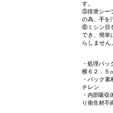
す。
⑤排泄シー
の為、手を
⑥ミシン目
でき、簡単
らしません
・処理パッ
横６２．５
・パック素
チレン
・内部吸収
り衛生材不