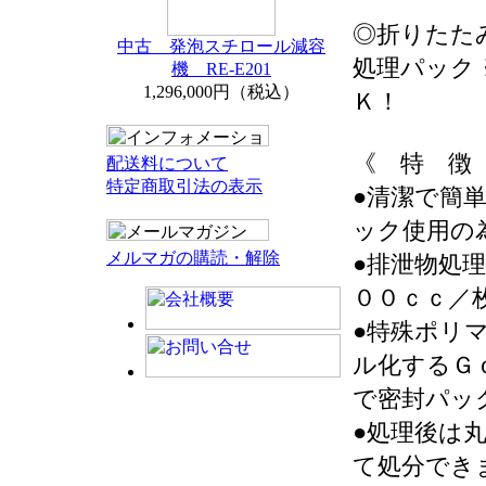
◎折りたた
中古 発泡スチロール減容
処理パック
機 RE-E201
1,296,000円（税込）
Ｋ！
《 特 徴
配送料について
特定商取引法の表示
●清潔で簡
ック使用の
メルマガの購読・解除
●排泄物処
００ｃｃ／
●特殊ポリ
ル化するＧ
で密封パッ
●処理後は
て処分でき