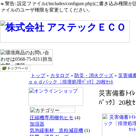
警告: 設定ファイル(/includes/configure.php)に書き込み権限が設定されたまま
ァイルのユーザ権限を変更してください。
トップ
»
カタログ
»
防災・消火グッズ
»
災害備蓄
ｏｏｄパック〔排泄処理ﾊﾟｯｸ〕20枚ｾｯﾄ
災害備蓄ﾄｲ
ﾊﾟｯｸ〕20枚ｾ
圧縮機専用梱包ヒモ
(4)
加湿器
気泡緩衝材 造粒減容機
(1)