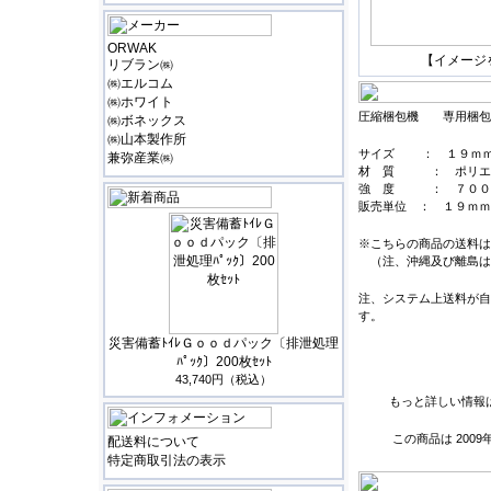
ORWAK
【イメージ
リブラン㈱
㈱エルコム
㈱ホワイト
圧縮梱包機 専用梱包
㈱ボネックス
㈱山本製作所
サイズ ： １９ｍｍH
兼弥産業㈱
材 質 ： ポリ
強 度 ： ７００
販売単位 ： １９ｍｍ
※こちらの商品の送料は
（注、沖縄及び離島は
注、システム上送料が自
す。
災害備蓄ﾄｲﾚＧｏｏｄパック〔排泄処理
ﾊﾟｯｸ〕200枚ｾｯﾄ
43,740円（税込）
もっと詳しい情報
この商品は 200
配送料について
特定商取引法の表示