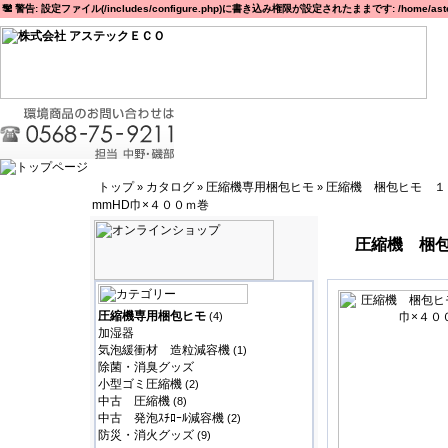
警告: 設定ファイル(/includes/configure.php)に書き込み権限が設定されたままです: /home/astec
トップ
カタログ
圧縮機専用梱包ヒモ
圧縮機 梱包ヒモ １
»
»
»
mmHD巾×４００ｍ巻
圧縮機 梱包
圧縮機専用梱包ヒモ
(4)
加湿器
気泡緩衝材 造粒減容機
(1)
除菌・消臭グッズ
小型ゴミ圧縮機
(2)
中古 圧縮機
(8)
中古 発泡ｽﾁﾛｰﾙ減容機
(2)
防災・消火グッズ
(9)