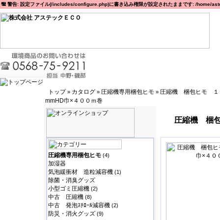
警告: 設定ファイル(/includes/configure.php)に書き込み権限が設定されたままです: /home/astec
トップ
カタログ
圧縮機専用梱包ヒモ
圧縮機 梱包ヒモ １
»
»
»
mmHD巾×４００ｍ巻
圧縮機 梱包
圧縮機専用梱包ヒモ
(4)
加湿器
気泡緩衝材 造粒減容機
(1)
除菌・消臭グッズ
小型ゴミ圧縮機
(2)
中古 圧縮機
(8)
中古 発泡ｽﾁﾛｰﾙ減容機
(2)
防災・消火グッズ
(9)