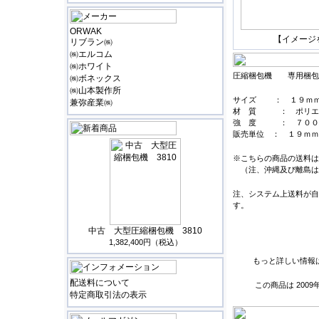
ORWAK
【イメージ
リブラン㈱
㈱エルコム
㈱ホワイト
圧縮梱包機 専用梱包
㈱ボネックス
㈱山本製作所
サイズ ： １９ｍｍH
兼弥産業㈱
材 質 ： ポリ
強 度 ： ７００
販売単位 ： １９ｍｍ
※こちらの商品の送料は
（注、沖縄及び離島は
注、システム上送料が自
す。
中古 大型圧縮梱包機 3810
1,382,400円（税込）
もっと詳しい情報
配送料について
この商品は 200
特定商取引法の表示