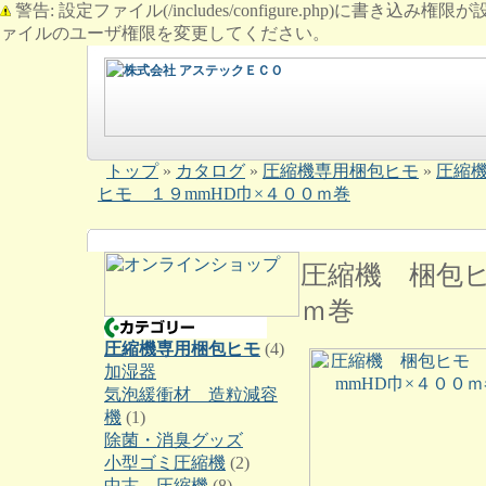
警告: 設定ファイル(/includes/configure.php)に書き込み権限が設定されたまま
ァイルのユーザ権限を変更してください。
トップ
»
カタログ
»
圧縮機専用梱包ヒモ
»
圧縮
ヒモ １９mmHD巾×４００ｍ巻
圧縮機 梱包ヒ
ｍ巻
圧縮機専用梱包ヒモ
(4)
加湿器
気泡緩衝材 造粒減容
機
(1)
除菌・消臭グッズ
小型ゴミ圧縮機
(2)
中古 圧縮機
(8)