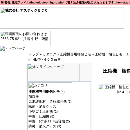
警告: 設定ファイル(/includes/configure.php)に書き込み権限が設定されたままです: /home/astec
トップ
カタログ
圧縮機専用梱包ヒモ
圧縮機 梱包ヒモ １
»
»
»
mmHD巾×４００ｍ巻
圧縮機 梱包
圧縮機専用梱包ヒモ
(4)
加湿器
気泡緩衝材 造粒減容機
(1)
除菌・消臭グッズ
小型ゴミ圧縮機
(2)
中古 圧縮機
(8)
中古 発泡ｽﾁﾛｰﾙ減容機
(2)
防災・消火グッズ
(9)