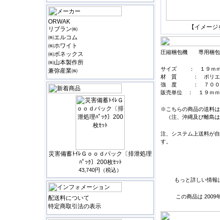
ORWAK
【イメージ
リブラン㈱
㈱エルコム
㈱ホワイト
圧縮梱包機 専用梱包
㈱ボネックス
㈱山本製作所
サイズ ： １９ｍｍH
兼弥産業㈱
材 質 ： ポリ
強 度 ： ７００
販売単位 ： １９ｍｍ
※こちらの商品の送料は
（注、沖縄及び離島は
注、システム上送料が自
す。
災害備蓄ﾄｲﾚＧｏｏｄパック〔排泄処理
ﾊﾟｯｸ〕200枚ｾｯﾄ
43,740円（税込）
もっと詳しい情報
この商品は 200
配送料について
特定商取引法の表示