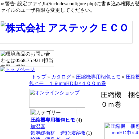
警告: 設定ファイル(/includes/configure.php)に書き込み権限が設定されたまま
ァイルのユーザ権限を変更してください。
トップ
»
カタログ
»
圧縮機専用梱包ヒモ
»
圧縮
包ヒモ １９mmHD巾×４００ｍ巻
圧縮機 梱包
０ｍ巻
圧縮機専用梱包ヒモ
(4)
加湿器
気泡緩衝材 造粒減容機
(1)