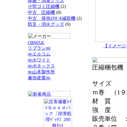
除菌・消臭グッズ
小型ゴミ圧縮機
(2)
中古 圧縮機
(8)
中古 発泡ｽﾁﾛｰﾙ減容機
(2)
防災・消火グッズ
(9)
ORWAK
【イメージ
リブラン㈱
㈱エルコム
㈱ホワイト
㈱ボネックス
圧縮梱包機
㈱山本製作所
兼弥産業㈱
サイズ ：
ｍ巻 （1
材 質 
強 度 
販売単位 