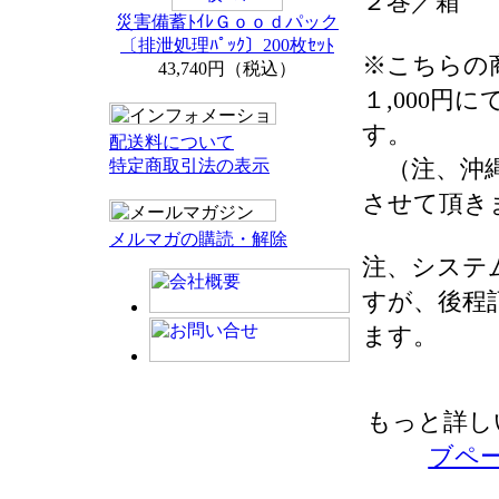
２巻／箱
災害備蓄ﾄｲﾚＧｏｏｄパック
〔排泄処理ﾊﾟｯｸ〕200枚ｾｯﾄ
※こちらの
43,740円（税込）
１,000円
す。
配送料について
（注、沖縄
特定商取引法の表示
させて頂き
メルマガの購読・解除
注、システ
すが、後程
ます。
もっと詳し
ブペ