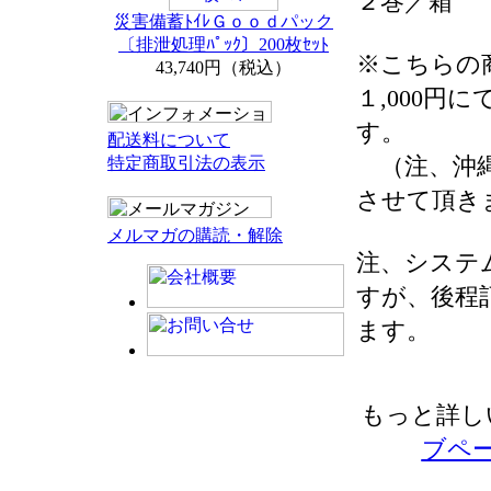
２巻／箱
災害備蓄ﾄｲﾚＧｏｏｄパック
〔排泄処理ﾊﾟｯｸ〕200枚ｾｯﾄ
※こちらの
43,740円（税込）
１,000円
す。
配送料について
（注、沖縄
特定商取引法の表示
させて頂き
メルマガの購読・解除
注、システ
すが、後程
ます。
もっと詳し
ブペ