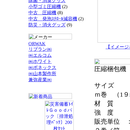
除菌・消臭グッズ
小型ゴミ圧縮機
(2)
中古 圧縮機
(8)
中古 発泡ｽﾁﾛｰﾙ減容機
(2)
防災・消火グッズ
(9)
ORWAK
【イメージ
リブラン㈱
㈱エルコム
㈱ホワイト
㈱ボネックス
圧縮梱包機
㈱山本製作所
兼弥産業㈱
サイズ ：
ｍ巻 （1
材 質 
強 度 
販売単位 