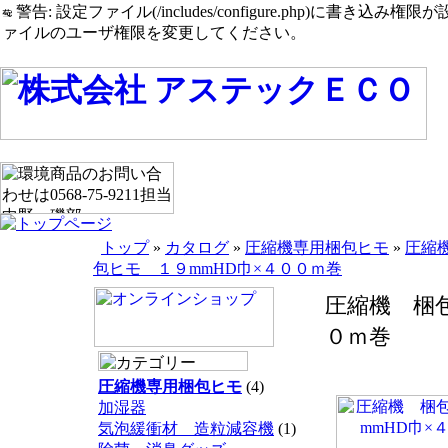
警告: 設定ファイル(/includes/configure.php)に書き込み権限が設定されたまま
ァイルのユーザ権限を変更してください。
トップ
»
カタログ
»
圧縮機専用梱包ヒモ
»
圧縮
包ヒモ １９mmHD巾×４００ｍ巻
圧縮機 梱包
０ｍ巻
圧縮機専用梱包ヒモ
(4)
加湿器
気泡緩衝材 造粒減容機
(1)