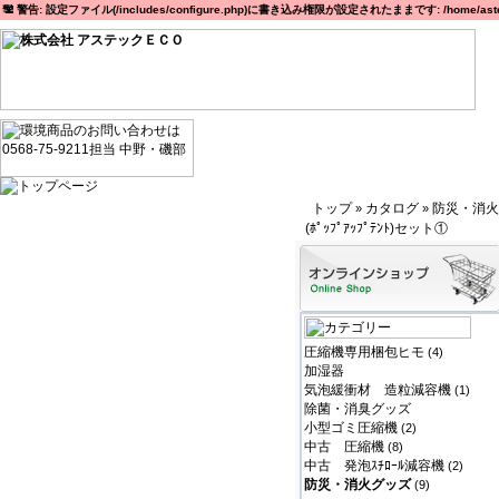
警告: 設定ファイル(/includes/configure.php)に書き込み権限が設定されたままです: /home/astec
トップ
カタログ
防災・消火
»
»
(ﾎﾟｯﾌﾟｱｯﾌﾟﾃﾝﾄ)セット①
圧縮機専用梱包ヒモ
(4)
加湿器
気泡緩衝材 造粒減容機
(1)
除菌・消臭グッズ
小型ゴミ圧縮機
(2)
中古 圧縮機
(8)
中古 発泡ｽﾁﾛｰﾙ減容機
(2)
防災・消火グッズ
(9)