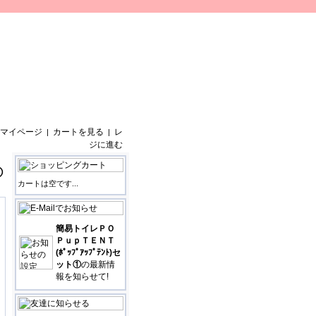
マイページ
カートを見る
レ
|
|
ジに進む
①
カートは空です...
簡易トイレＰＯ
ＰｕｐＴＥＮＴ
(ﾎﾟｯﾌﾟｱｯﾌﾟﾃﾝﾄ)セ
ット①
の最新情
報を知らせて!