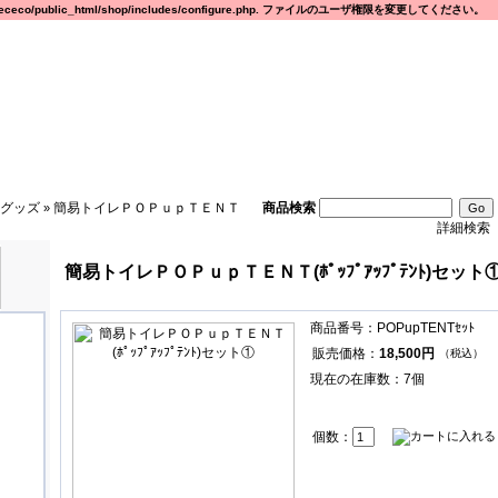
eco/public_html/shop/includes/configure.php. ファイルのユーザ権限を変更してください。
グッズ
簡易トイレＰＯＰｕｐＴＥＮＴ
商品検索
»
詳細検索
簡易トイレＰＯＰｕｐＴＥＮＴ(ﾎﾟｯﾌﾟｱｯﾌﾟﾃﾝﾄ)セット
商品番号：POPupTENTｾｯﾄ
販売価格：
18,500円
（税込）
現在の在庫数：7個
個数：