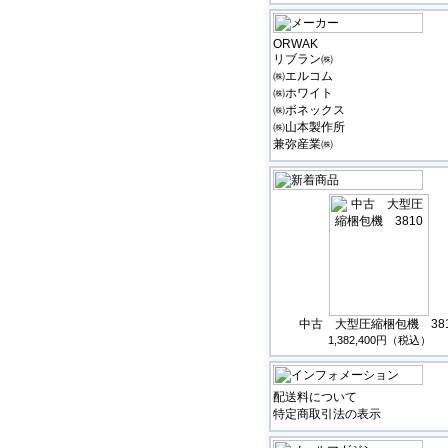
ORWAK
リブラン㈱
㈱エルコム
㈱ホワイト
㈱ボネックス
㈱山本製作所
兼弥産業㈱
中古 大型圧縮梱包機 38
1,382,400円（税込）
配送料について
特定商取引法の表示