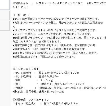
◎簡易トイレ ： レスキュートイレ＆ＰＯＰｕｐＴＥＮＴ （ポップアップ
ント）セット
《 特 徴 》
●テントは全面がジッパーカーテン式なのでプライバシー確保も万全です。
●内側はシルバーコーティングを施し、外からシルエットがほとんど見えませ
ん。
●ポップアップテントはトイレ以外にも様々な用途として使用できます。
●テント・便座共に、工具もネジも使わず、簡単に組立てできます。
●便座は軽量プラスチック（PP)素材なので耐水性にすぐれ、重さ７００ｋｇ（
耐圧 約１５０ｋｇ）まで耐えられます。
●清潔で簡単な使い捨て排泄物処理パック使用の為、水や凝固剤が不要。
●排泄物処理シートは、排尿で１～３回分／枚を吸収できます。
●縦６０２×横６２５㎜の処理パックで密封パック、臭いも無く、衛生的。
●処理後は丸めてポイ！可燃ごみとして処分できます。
◎ＰＯＰｕｐＴＥＮＴ
・テント組立時 ： 幅１１０×奥行１１０×高さ１9０㎝
・テント収納時 ： 直径６3×厚さ6㎝
・重量 ： ２．０ｋｇ
・加工 ： 撥水加工、内側シルバーコーテｨング
・付属品 ： 収納袋1枚、固定杭・ロープ×各４本、砂袋4枚、ﾛｰﾙﾍﾟｰﾊ
ｰ掛け1個、使用中札、床敷き銀マット×１枚
◎軽量便座 レスキュートイレ
・トイレ（組立式） ： 幅３２×奥行３６×高さ３２㎝