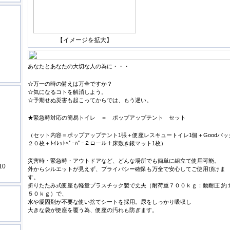
【イメージを拡大】
あなたとあなたの大切な人の為に・・・
☆万一の時の備えは万全ですか？
☆気になるコトを解消しよう。
☆予期せぬ災害も起こってからでは、もう遅い。
★緊急時対応の簡易トイレ ＝ ポップアップテント セット
（セット内容＝ポップアップテント1張＋便座レスキュートイレ1個＋Goodパッ
２０枚＋ﾄｲﾚｯﾄﾍﾟｰﾊﾟｰ２ロール＋床敷き銀マット1枚）
災害時・緊急時・アウトドアなど、どんな場所でも簡単に組立て使用可能。
10
外からシルエットが見えず、プライバシー確保も万全で安心してご使用頂けま
す。
折りたたみ式便座も軽量プラスチック製で丈夫（耐荷重７００ｋｇ：動耐圧 約
５０ｋｇ）で、
水や凝固剤が不要な使い捨てシートを採用。尿をしっかり吸収し
大きな袋が便座を覆う為、便座の汚れも防ぎます。