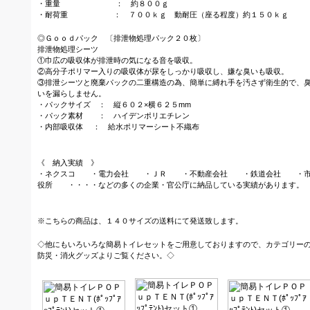
・重量 ： 約８００ｇ
・耐荷重 ： ７００ｋｇ 動耐圧（座る程度）約１５０ｋｇ
◎Ｇｏｏｄパック 〔排泄物処理パック２０枚〕
排泄物処理シーツ
①巾広の吸収体が排泄時の気になる音を吸収。
②高分子ポリマー入りの吸収体が尿をしっかり吸収し、嫌な臭いも吸収。
③排泄シーツと廃棄パックの二重構造の為、簡単に縛れ手を汚さず衛生的で、
いを漏らしません。
・パックサイズ ： 縦６０２×横６２５mm
・パック素材 ： ハイデンポリエチレン
・内部吸収体 ： 給水ポリマーシート不織布
《 納入実績 》
・ネクスコ ・電力会社 ・ＪＲ ・不動産会社 ・鉄道会社 ・
役所 ・・・・などの多くの企業・官公庁に納品している実績があります。
※こちらの商品は、１４０サイズの送料にて発送致します。
◇他にもいろいろな簡易トイレセットをご用意しておりますので、カテゴリー
防災・消火グッズよりご覧ください。◇